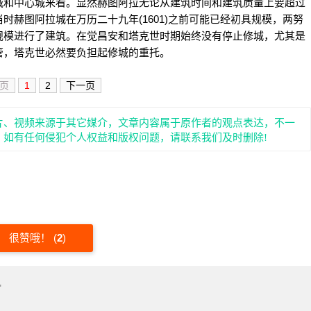
城和中心城来看。显然赫图阿拉无论从建筑时间和建筑质量上要超过
赫图阿拉城在万历二十九年(1601)之前可能已经初具规模，两努
规模进行了建筑。在觉昌安和塔克世时期始终没有停止修城，尤其是
管，塔克世必然要负担起修城的重托。
页
1
2
下一页
片、视频来源于其它媒介，文章内容属于原作者的观点表达，不一
。如有任何侵犯个人权益和版权问题，请联系我们及时删除!
很赞哦！
(
2
)
"