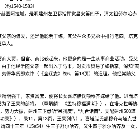
约1540-1583）
生于赫图阿拉城。是明建州左卫都指挥觉昌安第四子，清太祖努尔哈赤
父亲的偏爱，还是他聪明干练，其父在众多兄弟中排行老四，塔克
继承人。
商大贾，但官、商比较起来，他更多的是一生从事商业活动。受父
。由于他经常随父亲一起出入于马市，对贡市贸易了如指掌，深知“夷
夷得华货即欢忭（《全辽志》卷6，第18页）的道理。他经常随父
精明强干，家资富庶，便将长女喜塔腊氏额穆齐嫁给了他。进而塔
成为了王杲的部将。（章炳麟：《孟特穆福满考》）。在塔克世等协
势力大振，建州三卫悉听“呆凋度”，“九合诸酋”，支配建州500道
功录》），录11，第13页，王杲列传）。喜塔腊氏额穆齐与塔克世
嘉靖四十三年（15a54）生三子舒尔哈齐，又生四子雅尔哈齐及一女，