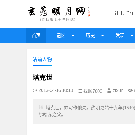
首页
记忆
历史
发现
清前人物
塔克世
2013-04-16 10:10
zixun
抚顺7000
塔克世，亦写作他失。约明嘉靖十九年(154
尔哈赤之父。