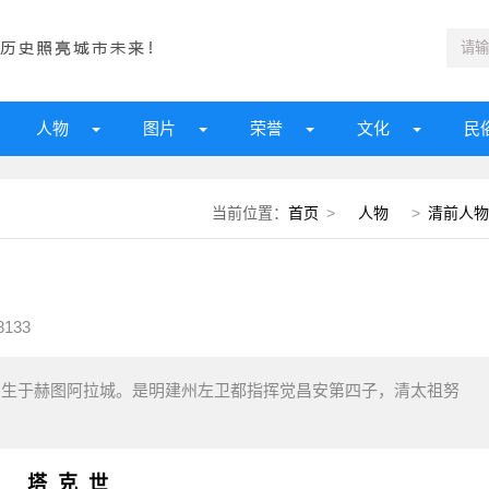
人物
图片
荣誉
文化
民
当前位置：
首页
>
人物
>
清前人物
8133
0)生于赫图阿拉城。是明建州左卫都指挥觉昌安第四子，清太祖努
塔 克 世