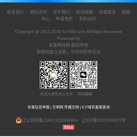
联系我们
-
网站合作
-
关于我们
-
网站地图
-
给我留言
-
投稿
中心
-
申请专栏
-
手机访问
Copyright @ 2012-2020 fs7000.com All Right Reserved
Powered by
玄菟明月网 版权所有
本网站独立运营，与任何机构无关
闲话大潦官方公众号 网站编辑
有害信息举报
|
文明网 传播文明
|
ICP域名备案查询
辽公网安备21041102000404
辽ICP备2022000827号
51La