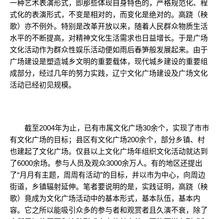
一种艺术表演形式，即那些体现自身特色的，严格规范化、程
式化的表演形式，不变是相对的，而变化是绝对的。高跷（秧
歌）亦不例外。特别是改革开放以来，随着人民群众物质生活
水平的不断提高，对精神文化生活需求也日益增长。于是广场
文化活动作为群众性娱乐活动便如雨后春笋般发展起来。由于
广场建设是塑造城乡文明的重要载体，现代城乡建设的重要组
成部分，经过几年的努力实践，辽宁文化广场建设及广场文化
活动已经初见规模。
截至2004年为止，已有市属文化广场30余个，实现了市市
有文化广场的目标；县区有文化广场200余个，部分乡镇、村
也建起了文化广场。仅县以上文化广场年组织文化活动就达到
了6000余场。参与人员及观众3000余万人。有的地区还提出
了“月月有主题，周周有活动”的目标，并以市为中心，向周边
街道，乡镇辐射延伸。笔者要说明的是，实践证明，高跷（秧
歌）竟成为文化广场活动中的基本形式，基本队伍，基本内
容。它之所以能吸引众多的参与者和观赏者且久演不衰，除了