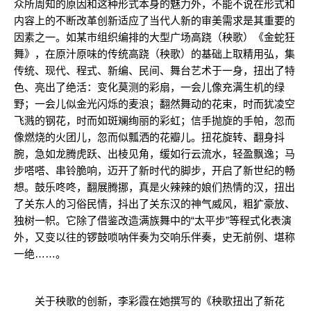
众所周知的原因和这种形式本身的魅力外，不能不说在形式和
内容上的不断改革创新适应了当代人新的审美需求是其重要的
因素之一。如某市组织编排的大型广场高跷（秧歌）《金蛇狂
舞》，在原汁原味的传统高跷（秧歌）的基础上取精用弘，集
传统、现代、程式、新编、民间、舞台艺术于一身，扭出了特
色、亮出了绝活：变化莫测的彩扇，一会儿像充满生机的绿
野；一会儿似金光闪烁的麦浪；翻然舞动的花束，时而犹凌空
飞溅的钢花，时而如斑斓绚丽的彩虹；信手抛旋的手帕，忽而
像燃烧的火团儿，忽而似瓢洒的花瓣儿。扭花旋转、翻身抖
腕，急如龙腾虎跃、出棱见角，缓如行云流水，轻盈飘逸；马
步嗒嗒、串铃脆响，迈开了新时代的脚步，开启了新世纪的畅
想。鼓乐咚咚，翻展腾挪，真是火辣辣的娘们热情的汉，扭出
了关东人的习俗民情，抖出了关东汉的神气威风，粗犷豪放、
独树一帜。它除了借鉴改造满族舞中的“太平步”等程式化表演
外，又变以往的锣鼓唢呐伴奏为交响乐伴奏，史无前例、堪称
一绝……。
关于秧歌的创新，李彩霞在她撰写的《秧歌扭出了新花