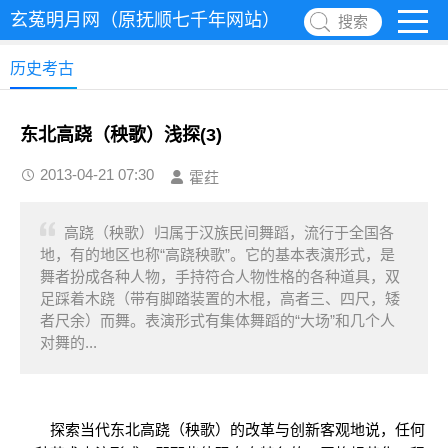
玄菟明月网（原抚顺七千年网站）
搜索
历史考古
东北高跷（秧歌）浅探(3)
2013-04-21 07:30
霍荭
高跷（秧歌）归属于汉族民间舞蹈，流行于全国各
地，有的地区也称“高跷秧歌”。它的基本表演形式，是
舞者扮成各种人物，手持符合人物性格的各种道具，双
足踩着木跷（带有脚踏装置的木棍，高者三、四尺，矮
者尺余）而舞。表演形式有集体舞蹈的“大场”和几个人
对舞的...
探索当代东北高跷（秧歌）的改革与创新客观地说，任何