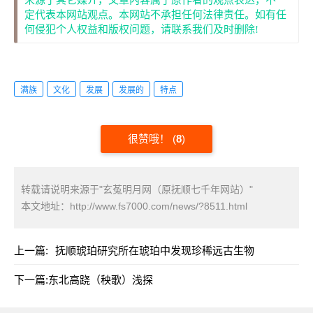
来源于其它媒介，文章内容属于原作者的观点表达，不一
定代表本网站观点。本网站不承担任何法律责任。如有任
何侵犯个人权益和版权问题，请联系我们及时删除!
满族
文化
发展
发展的
特点
很赞哦！
(
8
)
转载请说明来源于"玄菟明月网（原抚顺七千年网站）"
本文地址：
http://www.fs7000.com/news/?8511.html
上一篇:
抚顺琥珀研究所在琥珀中发现珍稀远古生物
下一篇:
东北高跷（秧歌）浅探