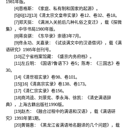
1981年版。
[4]恩格斯：《家庭、私有制和国家的起源》。
[5][6][12][13]《清太宗文皇帝实录》卷12、卷32、卷18。
[7]郑天挺：《满洲入关前后几种礼俗之变迁》，载《探微
集》，中华书局1980年版。
[8]蒋良骐：《东华录》崇德3年7月。
[9]佟永功、关嘉录：《试谈满文中的汉语借词》，载《满
语研究》1985年创刊号。
[10]辽宁省档案馆藏：《盛京内务府档》。
[11]左丘明：《国语?鲁语下》卷5；陈寿：《三国志》卷
30。
[14]《清世祖实录》卷98、卷101。
[15][16]《清高宗实录》卷138、卷173。
[17]《清仁宗实录》卷156。
[18]商鸿逵、刘景宪、季永海、徐凯：《清史满语辞
典》，上海古籍出版社1990版。
[19]赵杰：《融合过程中的满语和汉语》，载《满语研
究》1993年第1期。
[20]黄锡惠：《黑龙江省满语地名翻译的几个问题》，载