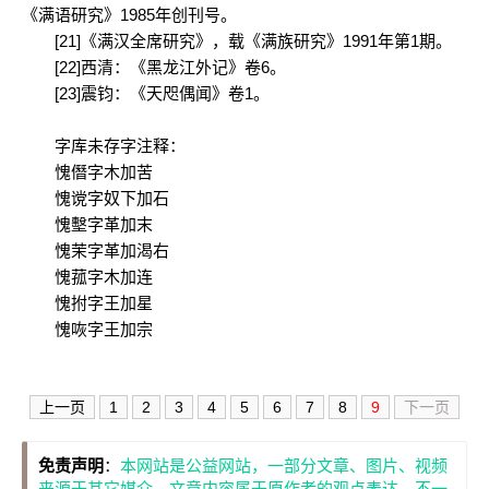
《满语研究》1985年创刊号。
[21]《满汉全席研究》，载《满族研究》1991年第1期。
[22]西清：《黑龙江外记》卷6。
[23]震钧：《天咫偶闻》卷1。
字库未存字注释：
愧僭字木加苦
愧谠字奴下加石
愧墼字革加末
愧茉字革加渴右
愧菰字木加连
愧拊字王加星
愧咴字王加宗
上一页
1
2
3
4
5
6
7
8
9
下一页
免责声明
：
本网站是公益网站，一部分文章、图片、视频