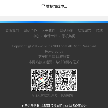
数据加载中...
联系我们
-
网站合作
-
关于我们
-
网站地图
-
给我留言
-
投稿
中心
-
申请专栏
-
手机访问
Copyright @ 2012-2020 fs7000.com All Right Reserved
Powered by
玄菟明月网 版权所有
本网站独立运营，与任何机构无关
闲话大潦官方公众号 网站编辑
有害信息举报
|
文明网 传播文明
|
ICP域名备案查询