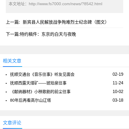
本文地址：
http://www.fs7000.com/news/?8542.html
上一篇:
新宾县人民解放战争殉难烈士纪念碑（图文）
下一篇:
特约稿件：东京的白天与夜晚
相关文章
02-19
抚顺交通台《音乐往事》听友见面会
11-24
抚顺西露天煤矿——琥珀泉往事
10-02
《献纳器材》小秧歌剧的前尘往事
03-18
80年后再看高尔山辽塔
文章评论