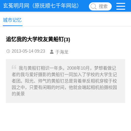
玄菟明月网（原抚顺七千年网站）
搜索
城市记忆
追忆我的大学校友黄船钉(3)
2013-05-14 09:23
于海龙
我与黄船钉相识一年多。2008年10月，梦想着做记
者的我与爱好摄影的黄船钉一同加入了学校的大学生记
者团。阳光、帅气的黄船钉总是背着单反相机穿梭于校
园之中，只要有闲暇的时间，他就会端起相机拍摄校园
的美景