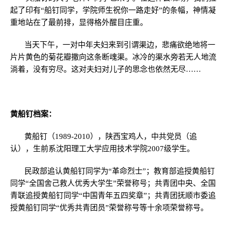
起了印有
“
船钉同学，学院师生祝你一路走好
”
的条幅，神情凝
重地站在了最前排，显得格外醒目庄重。
当天下午，一对中年夫妇来到引谓渠边，悲痛欲绝地将一
片片黄色的菊花瓣撒向这条断魂渠。冰冷的渠水旁若无人地流
淌着，没有穷尽。这对夫妇对儿子的思念也依然无尽
……
黄船钉档案：
黄船钉（
1989-2010
），陕西宝鸡人，中共党员（追
认），生前系沈阳理工大学应用技术学院
2007
级学生。
民政部
追认黄船钉同学为“革命烈士”；教育部追授黄船钉
同学“全国舍己救人优秀大学生”荣誉称号；共青团中央、全国
青联追授黄船钉同学“中国青年五四奖章”；共青团抚顺市委追
授黄船钉同学“优秀共青团员”荣誉称号等十余项荣誉称号。