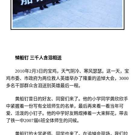
悼船钉
三千人含泪相送
2010
年
2
月
3
日的宝鸡，天气阴冷、寒风瑟瑟。这一天，宝
鸡市委、市政府为两位救人英雄举办了隆重的追悼大会，
3000
多名干部群众含泪送别英雄最后一程。
黄船钉昔日的好友、同窗们来了。他的小学同学龚欣欣手
中紧握着一份写有全班师生的名单，最后再来看一看当年可
爱、活泼的小钉子。他的中学好友韩煜捧着一大束鲜花，带去
了铁一中
2007
届
6
班全体师生的问候。
黄船钉的大学老师、同学也来了。在追悼会现场，我们拉