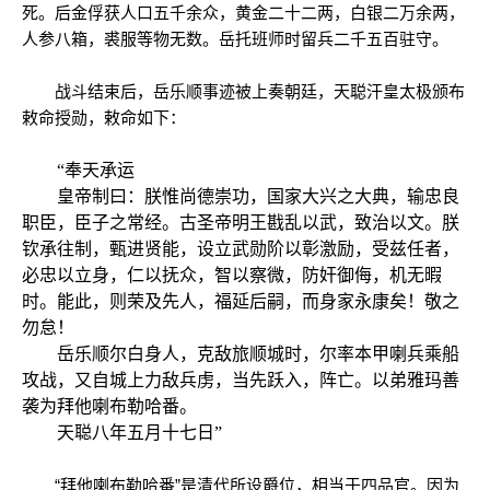
死。后金俘获人口五千余众，黄金二十二两，白银二万余两，
人参八箱，裘服等物无数。岳托班师时留兵二千五百驻守。
战斗结束后，岳乐顺事迹被上奏朝廷，天聪汗皇太极颁布
敕命授勋，敕命如下：
“奉天承运
皇帝制曰：朕惟尚德崇功，国家大兴之大典，输忠良
职臣，臣子之常经。古圣帝明王戡乱以武，致治以文。朕
钦承往制，甄进贤能，设立武勋阶以彰激励，受兹任者，
必忠以立身，仁以抚众，智以察微，防奸御侮，机无暇
时。能此，则荣及先人，福延后嗣，而身家永康矣！敬之
勿怠！
岳乐顺尔白身人，克敌旅顺城时，尔率本甲喇兵乘船
攻战，又自城上力敌兵虏，当先跃入，阵亡。以弟雅玛善
袭为拜他喇布勒哈番。
天聪八年五月十七日”
“拜他喇布勒哈番”是清代所设爵位，相当于四品官。因为