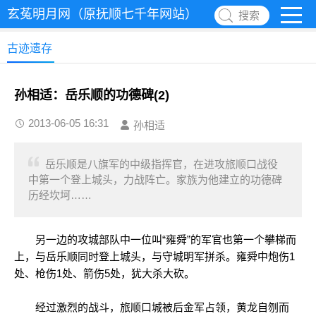
玄菟明月网（原抚顺七千年网站）
搜索
古迹遗存
孙相适：岳乐顺的功德碑(2)
2013-06-05 16:31
孙相适
岳乐顺是八旗军的中级指挥官，在进攻旅顺口战役
中第一个登上城头，力战阵亡。家族为他建立的功德碑
历经坎坷……
另一边的攻城部队中一位叫“雍舜”的军官也第一个攀梯而
上，与岳乐顺同时登上城头，与守城明军拼杀。雍舜中炮伤1
处、枪伤1处、箭伤5处，犹大杀大砍。
经过激烈的战斗，旅顺口城被后金军占领，黄龙自刎而