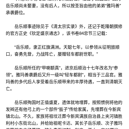
岳乐顺尚未娶妻，没有后人，所以按圣旨由他的弟弟“雅玛善”
承袭爵位。
岳乐顺事迹除见于《清太宗实录》外，还记于乾隆朝撰修
的官方正史《钦定盛京通志》，该书卷84忠节三记载：
“岳乐顺，隶正红旗满洲。天聪七年，以参领从征明旅顺
口，奋勇先登，力战阵亡，屡赠轻车都尉世职。”
岳乐顺所任的“甲喇额真”，进京后顺治十七年改名为“参
领”。雅玛善袭爵后又升一级叫“轻车都尉”，相当于三品官。雅
玛善的多代后人享受着岳乐顺带来的丰厚待遇，一直到清朝灭
亡。
岳乐顺殉国时正值盛夏，遗体就地埋葬，按照惯例将他的
发辫还有他弓上的一个部件“扳子”传给家属，先埋葬在今新宾
镇北山。不久，家族将祖坟迁葬今新宾满族自治县上夹河镇胜
利村小东街北山，并给始祖呢卡达、其长子岳乐顺、次子雅玛