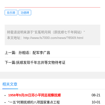
岳乐顺
功德碑
转载请说明来源于"玄菟明月网（原抚顺七千年网站）"
本文地址：
http://www.fs7000.com/news/?8569.html
上一篇:
孙相适：配军李广昌
下一篇:
抚顺发现千年古井等文物待考证
相关文章
08-21
1958年9月28日邓小平同志视察抚顺
10-01
“一五”时期抚顺的八项国家重点工程