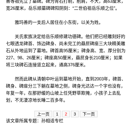
善等祖先立了墓碑。碑为青石打制，削肩，不大，高63厘米，
宽26厘米，岳乐顺墓碑碑阳阴刻：“二世伯祖岳乐顺之位”。
雅玛善的一支后人居住在小东街，以关为姓。
关氏家族决定给岳乐顺修建功德碑。他们把已经雕刻好的
七眼透龙碑首、饰边碑身、尚未完工的贔屃碑座三大块精美雕
石从外地运到了墓地。碑首高95厘米；碑身高、宽、厚分别为
227、98、26厘米；碑座高50厘米，贔屃身长210厘米；如果
将三块碑石连接竖立起来，通高376厘米。
然而此碑从清朝中叶运到墓地开始，直到2003年，碑首、
碑身、碑座分三下躺在墓地之侧，碑身光达达一个字也没有，
年复一年，在那舒缓的山坡上任凭野草欺掩，小孩子上去乱
划，不无凄凉地长睡二百多年。
上一页
1
2
3
下一页
该文章所属专题：
孙相适专栏