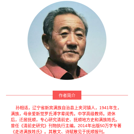
作者简介
孙相适，辽宁省新宾满族自治县上夹河镇人，1941年生，
满族，母亲爱新觉罗氏溥字辈闺秀。中学高级教师。退休
后，迁居抚顺，专心研究清前史、抚顺地方史和满族姓氏。
曾任《清前史研究》刊物执行主编。2014年出版50万字专著
《走进满族姓氏》。其散文、诗赋散见于抚顺报刊。