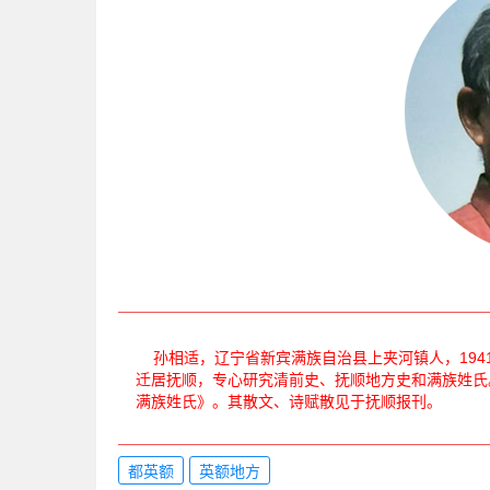
孙相适，辽宁省新宾满族自治县上夹河镇人，194
迁居抚顺，专心研究清前史、抚顺地方史和满族姓氏。
满族姓氏》。其散文、诗赋散见于抚顺报刊。
都英额
英额地方