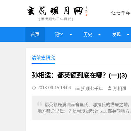
首页
记忆
历史
发现
清前史研究
孙相适：都英额到底在哪？(一)(3)
2013-06-15 19:06
抚顺七千年
孙相适
都英额是满洲赫舍里氏、那拉氏的世居之地。
地方赫舍里氏：先是穆瑚禄都督世居都英额地方，