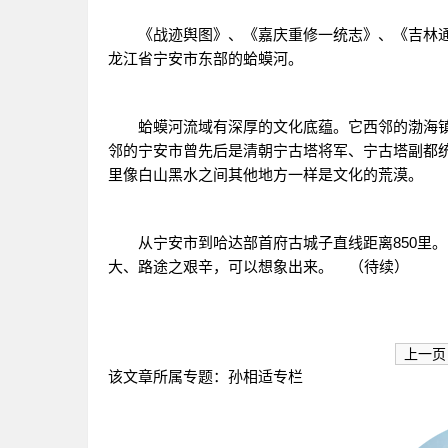
《战迹舆图》、《嘉庆重修一统志》、《吉林通
龙江省宁安市东部的蛤蟆河。
蛤蟆河流域有深厚的文化底蕴。它西邻的渤海镇
邻的宁安市曾先后是清朝宁古塔将军、宁古塔副都
里像白山黑水之间其他地方一样是文化的荒漠。
从宁安市到哈达部首府古城子直线距离850里。
大、路途之艰辛，可以想象出来。 （待续）
上一页
该文章所属专题：
孙相适专栏