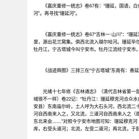
《嘉庆重修一统志》卷67有：“珊延，国语，白色
河”。再寻找“珊延河”。
《嘉庆重修一统志》卷67“吉林一·山川”：“珊
里，源出花兰窝集。俱西北流入瑚尔哈河。珊延毕尔
牡丹江，宁古塔城今叫宁安市。牡丹江流经宁安市
《战迹舆图》三排三在“宁古塔城”东南有：善延
光绪十七年修《吉林通志》（清代吉林省第一部官
域很不一样）卷22记：“牡丹江：珊延穆克河合众
安县）东南庙尔岭，土人呼为大石头河，西北流二
河自西南来入之，又北流，三道河自西南来入之（
东北来会……”对照今宁安市地图可知：珊延穆克
库，右受头道河；北流，左受二道河；再北流，于