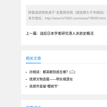
转载请说明来源于"玄菟明月网（原抚顺七千年网站）
本文地址：
http://www.fs7000.com/news/?8599.html
上一篇:
战后日本学者研究清入关前史概况
相关文章
孙相适：都英额到底在哪？(二)
抚顺文物连载——明长城遗址
抚顺市首届“樱桃节”