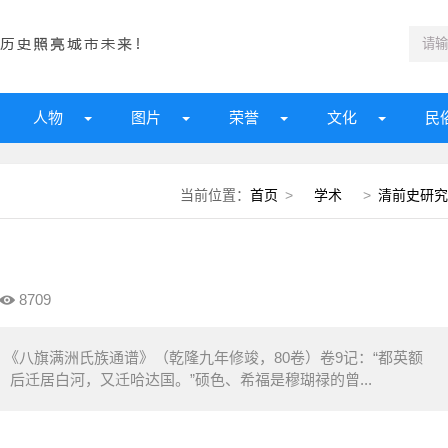
人物
图片
荣誉
文化
民
当前位置：
首页
>
学术
>
清前史研究
8709
《八旗满洲氏族通谱》（乾隆九年修竣，80卷）卷9记：“都英额
后迁居白河，又迁哈达国。”硕色、希福是穆瑚禄的曾...