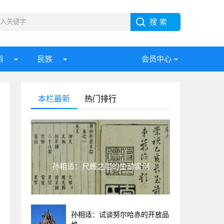
俗
民族
会员中心
本栏最新
热门排行
孙相适：尺蠖之屈的生动实例
孙相适：试谈努尔哈赤的开放品