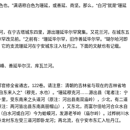
也。”满语称白色为珊延，或善延、商坚。那么，“白河”就是“珊延
延河，在宁古塔城东四里，源出珊延毕尔罕窝集。又花兰河，在城东五
罕改见前。”之前有：“珊延毕尔罕，旧作善延毕尔罕。”瑚尔哈河即
，它的支流珊延河在宁安城东注入牡丹江。下面的文献也有记载。
峰、善延毕尔汉、库瓦兰河。
修全省通志，122卷。请注意：清朝的吉林省与现在的吉林省地
水自东来入之”（穆克，水也）。“珊延穆克河……源出县（笔者注：宁
十里，受东南来之头道河（原注：河出县南双庙岭），少北，有二道
原注：两河皆出县东南高丽帽山），又东北，而富尔佳哈河合众水自
河（白水河或白河）今为蛤蟆河，发源老爷岭（庙尔岭）。过桦树川水
卧龙村东左受三道河即卧龙河；再北流，在宁安市东汇入牡丹江。