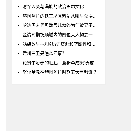
清军入关与满族的政治思想文化
赫图阿拉的铁工场原料是从哪里获得的？
哈达国末代贝勒吾儿忽答为何被妻子举报？
金清时期抚顺城内的四位大人物之一范文程（下）
满族故里--抚顺历史资源和垄断性和唯一性
建州三卫是怎么回事？
论努尔哈赤的崛起—兼析李成梁“养虎遗患”
努尔哈赤在赫图阿拉时期五大臣都谁 ？