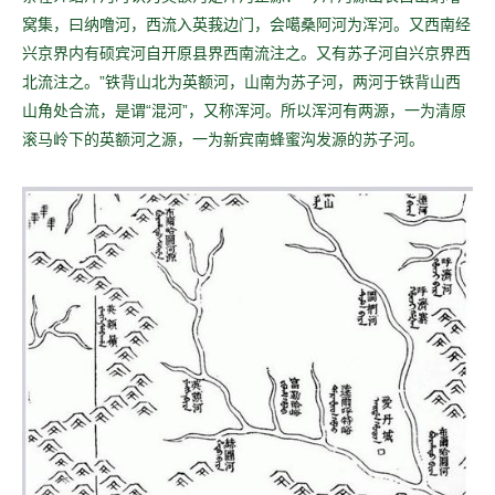
窝集，曰纳噜河，西流入英莪边门，会噶桑阿河为浑河。又西南经
兴京界内有硕宾河自开原县界西南流注之。又有苏子河自兴京界西
北流注之。”
铁背山北为英额河，山南为苏子河，两河于铁背山西
山角处合流，是谓“混河”，又称浑河。所以浑河有两源，一为清原
滚马岭下的英额河之源，一为新宾南蜂蜜沟发源的苏子河。