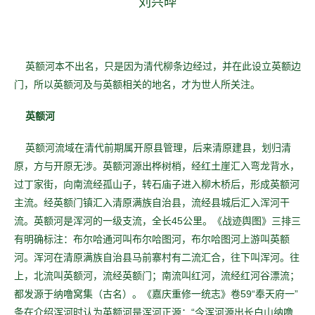
刘兴晔
英额河本不出名，只是因为清代柳条边经过，并在此设立英额边
门，所以英额河及与英额相关的地名，才为世人所关注。
英额河
英额河流域在清代前期属开原县管理，后来清原建县，划归清
原，方与开原无涉。英额河源出桦树梢，经红土崖汇入弯龙背水，
过丁家街，向南流经孤山子，转石庙子进入柳木桥后，形成英额河
主流。经英额门镇汇入清原满族自治县，流经县城后汇入浑河干
流。英额河是浑河的一级支流，全长45公里。
《战迹舆图》三排三
有明确标注：布尔哈通河叫布尔哈图河，布尔哈图河上游叫英额
河。浑河在清原满族自治县马前寨村有二流汇合，往下叫浑河。往
上，北流叫英额河，流经英额门；南流叫红河，流经红河谷漂流；
都发源于纳噜窝集（古名）。《嘉庆重修一统志》卷59“奉天府一”
条在介绍浑河时认为英额河是浑河正源：“今浑河源出长白山纳噜