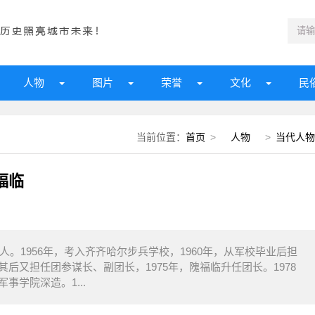
人物
图片
荣誉
文化
民
当前位置：
首页
>
人物
>
当代人物
福临
。1956年，考入齐齐哈尔步兵学校，1960年，从军校毕业后担
其后又担任团参谋长、副团长，1975年，隗福临升任团长。1978
事学院深造。1...