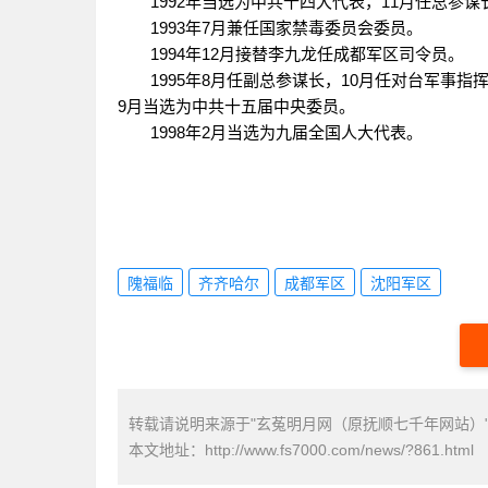
1992年当选为中共十四大代表，11月任总
1993年7月兼任国家禁毒委员会委员。
1994年12月接替李九龙任成都军区司令员
1995年8月任副总参谋长，10月任对台军事指
9月当选为中共十五届中央委员。
1998年2月当选为九届全国人大代表。
隗福临
齐齐哈尔
成都军区
沈阳军区
转载请说明来源于"玄菟明月网（原抚顺七千年网站）
本文地址：
http://www.fs7000.com/news/?861.html