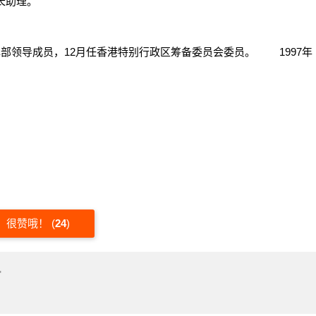
参谋长助理。
。
挥部领导成员，12月任香港特别行政区筹备委员会委员。 1997年
很赞哦！
(
24
)
"