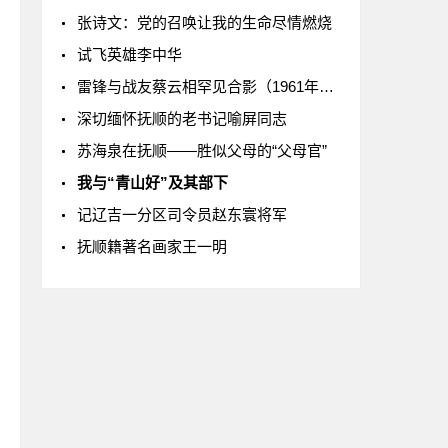
张诗文：党的召唤让我的生命尽情燃烧
试飞英雄李中华
雷锋与战友蔡云相罕见合影（1961年5月1日）
深切缅怀抚顺的老书记喻屏同志
苏海泉在抚顺——胜似父母的“父母官”
我与“青山好”及其部下
记辽吉一分区司令员赵东寰将军
抚顺籍著名画家王一明