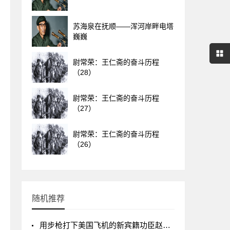
苏海泉在抚顺——浑河岸畔电塔
巍巍
尉常荣：王仁斋的奋斗历程
（28）
尉常荣：王仁斋的奋斗历程
（27）
尉常荣：王仁斋的奋斗历程
（26）
随机推荐
用步枪打下美国飞机的新宾籍功臣赵宝印