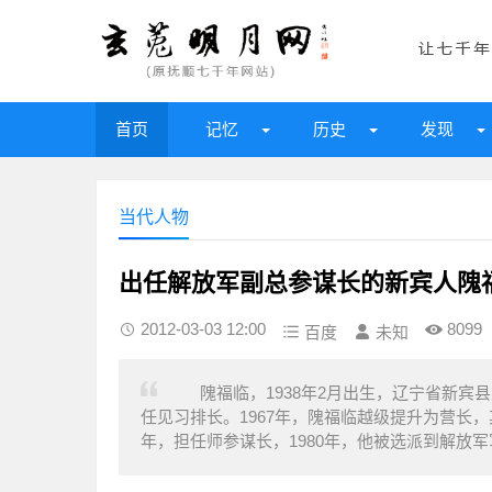
首页
记忆
历史
发现
当代人物
出任解放军副总参谋长的新宾人隗
2012-03-03 12:00
8099
百度
未知
隗福临，1938年2月出生，辽宁省新宾县人
任见习排长。1967年，隗福临越级提升为营长，
年，担任师参谋长，1980年，他被选派到解放军军