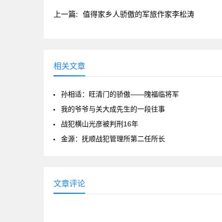
上一篇:
值得家乡人骄傲的军旅作家李松涛
相关文章
孙相适：旺清门的骄傲——隗福临将军
我的爷爷与关大成先生的一段往事
战犯横山光彦被判刑16年
金源：抚顺战犯管理所第二任所长
文章评论