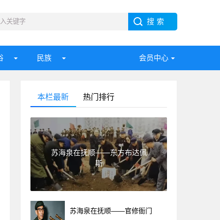
俗
民族
会员中心
本栏最新
热门排行
苏海泉在抚顺——东方布达佩
斯
苏海泉在抚顺——官修衙门