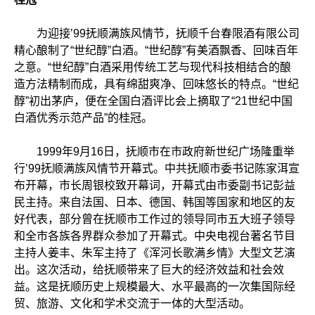
为迎接’99抚顺满族风情节，抚顺千台春限酒有限公司
精心酿制了“世纪醇”白酒。“世纪醇”有美酒飘香、回味百年
之意。“世纪醇”白酒采用传统工艺与现代科技相结合的酿
造方法精制而成，具有绵甜爽净、回味悠长的特点。“世纪
醇”初出茅庐，便在全国白酒评比会上摘取了“21世纪中国
白酒优秀示范产品”的桂冠。
1999年9月16日，抚顺市在市政府新世纪广场隆重举
行’99抚顺满族风情节开幕式。中共抚顺市委书记陈家洱宣
布开幕，市长周银校致开幕词，开幕式由市委副书记彭益
民主持。来自法国、日本、德国、韩国等国家和地区的友
好代表，部分曾在抚顺市工作过的领导同市五大班子领导
和全市各族各界群众参加了开幕式。中央电视台著名节目
主持人姜丰、朱军主持了《浑河长歌满乡情》大型文艺演
出。这次活动，给抚顺带来了巨大的经济效益和社会效
益。这是抚顺历史上规模最大、水平最高的一次集国际经
贸、旅游、文化和学术交流于一体的大型活动。