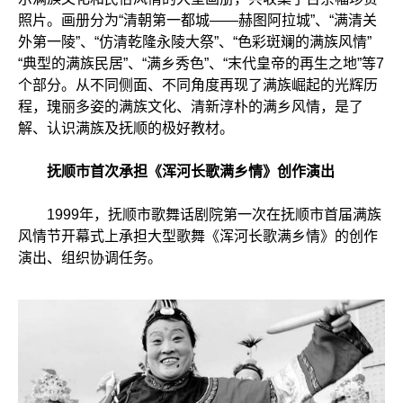
照片。画册分为“清朝第一都城——赫图阿拉城”、“满清关
外第一陵”、“仿清乾隆永陵大祭”、“色彩斑斓的满族风情”
“典型的满族民居”、“满乡秀色”、“末代皇帝的再生之地”等7
个部分。从不同侧面、不同角度再现了满族崛起的光辉历
程，瑰丽多姿的满族文化、清新淳朴的满乡风情，是了
解、认识满族及抚顺的极好教材。
抚顺市首次承担《浑河长歌满乡情》创作演出
1999年，抚顺市歌舞话剧院第一次在抚顺市首届满族
风情节开幕式上承担大型歌舞《浑河长歌满乡情》的创作
演出、组织协调任务。