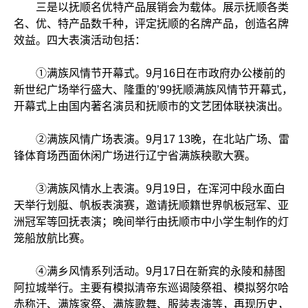
三是以抚顺名优特产品展销会为载体。展示抚顺各类
名、优、特产品数千种，评定抚顺的名牌产品，创造名牌
效益。四大表演活动包括：
①满族风情节开幕式。9月16日在市政府办公楼前的
新世纪广场举行盛大、隆重的’99抚顺满族风情节开幕式，
开幕式上由国内著名演员和抚顺市的文艺团体联袂演出。
②满族风情广场表演。9月17 13晚，在北站广场、雷
锋体育场西面休闲广场进行辽宁省满族秧歌大赛。
③满族风情水上表演。9月19日，在浑河中段水面白
天举行划艇、帆板表演赛，邀请抚顺籍世界帆板冠军、亚
洲冠军等回抚表演；晚间举行由抚顺市中小学生制作的灯
笼船放航比赛。
④满乡风情系列活动。9月17日在新宾的永陵和赫图
阿拉城举行。主要有模拟清帝东巡谒陵祭祖、模拟努尔哈
赤称汗、满族家祭、满族歌舞、服装表演等，再现历史，