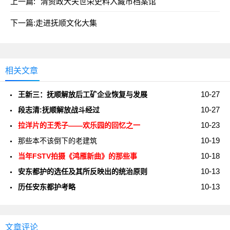
上一篇:
清资政大夫世荣史料入藏市档案馆
下一篇:
走进抚顺文化大集
相关文章
10-27
王新三：抚顺解放后工矿企业恢复与发展
10-27
段志清:抚顺解放战斗经过
10-23
拉洋片的王秃子——欢乐园的回忆之一
10-19
那些本不该倒下的老建筑
10-18
当年FSTV拍摄《鸿雁新曲》的那些事
10-13
安东都护的选任及其所反映出的统治原则
10-13
历任安东都护考略
文章评论