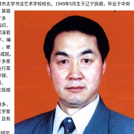
顺市太学书
法艺术学校校长。1949年5月生于辽宁抚顺，毕业于中央
。其祖
才多
画印，
郭沫若
字，编
》，被
的成就。
于多家
及行草
李铎、
美、
在抚顺
量多，
红学家
，且有
史研究、