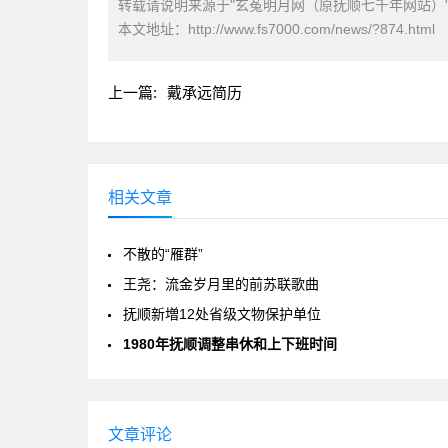
转载请说明来源于"玄菟明月网（原抚顺七千年网站）
本文地址：
http://www.fs7000.com/news/?874.html
上一篇:
戴承远简历
相关文章
不散的“雁群”
王尧：流金岁月里的前苏联歌曲
抚顺新増12处省级文物保护单位
1980年抚顺调整串休和上下班时间
文章评论