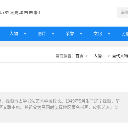
人物
图片
荣誉
文化
民
当前位置：
首页
>
人物
>
当代人物
抚顺市太学书法艺术学校校长。1949年5月生于辽宁抚顺，毕
区文联主席。其祖父为民国时沈抚地区著名书画、皮影艺人；父