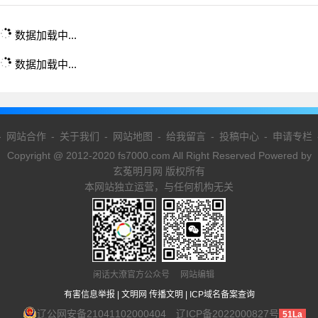
数据加载中...
数据加载中...
-
网站合作
-
关于我们
-
网站地图
-
给我留言
-
投稿中心
-
申请专栏
Copyright @ 2012-2020 fs7000.com All Right Reserved Powered by
玄菟明月网 版权所有
本网站独立运营，与任何机构无关
闲话大潦官方公众号 网站编辑
有害信息举报
|
文明网 传播文明
|
ICP域名备案查询
辽公网安备21041102000404
辽ICP备2022000827号
51La