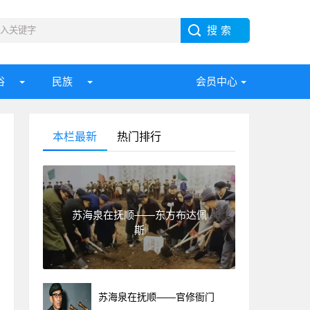
俗
民族
会员中心
本栏最新
热门排行
苏海泉在抚顺——东方布达佩
斯
苏海泉在抚顺——官修衙门