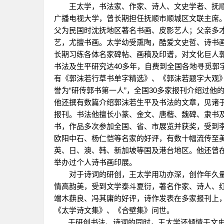
王太学，书法家、作家、诗人、文史学者、抚
广播电视大学，曾长期担任抚顺市顺城区文联主席
父为民国时沈抚地区著名书画、皮影艺人；父亲多
艺，尤擅书画。太学幼受熏陶，酷爱文史哲、诗书
长期习练各体名家碑帖、画稿及印谱，对文化巨人
书法及生平研究达40多年，自费到全国各地寻觅郭
有《郭沫若行草书单字精选》、《郭沫若题字大观
誉为“研传郭书第一人”，全国30多家报刊介绍过他
他还撰有数篇介绍郭沫若生平及书法的文章，见诸
报刊。书法他擅长小篆、金文、唐楷、魏碑、隶书
书，作品多次参加全国、省、市展览并获奖，受到
欧阳中石、杨仁恺等名家的好评，有数十幅流传至
英、日、澳、韩、新加坡等国及港台地区。他还曾
举办过个人诗书画印展。
对于诗词的研创，王太学用功亦深，创作年久
情高韵美，受到文学泰斗夏衍，著名作家、诗人、
端木蕻良、冯其庸的好评，诗作发表在多家报刊上
《太学诗文集》、《合壁集》问世。
于研创书法、诗词的同时，王太学还倾情于文