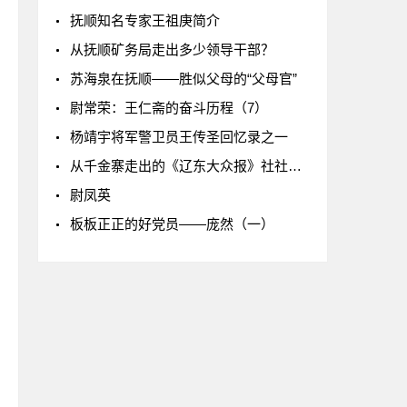
抚顺知名专家王祖庚简介
从抚顺矿务局走出多少领导干部？
苏海泉在抚顺——胜似父母的“父母官”
尉常荣：王仁斋的奋斗历程（7）
杨靖宇将军警卫员王传圣回忆录之一
从千金寨走出的《辽东大众报》社社长石光
尉凤英
板板正正的好党员——庞然（一）