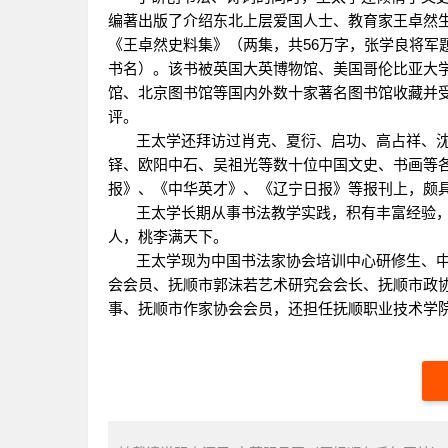
编著出版了介绍东北上层爱国人士、教育家王卓然
《王卓然史料集》（两集，共56万字，张学良将军
书名）。该书被英国大英博物馆、美国哥伦比亚大
馆、北京图书馆等国内外数十家著名图书馆收藏并
评。
王太学还拜访过肖克、夏衍、启功、高占祥、
铎、欧阳中石、吴祖光等数十位中国文史、书画等
报》、《中华英才》、《辽宁日报》等报刊上，颇
王太学长期从事书法教学实践，积有丰富经验，
人，桃李满天下。
王太学现为中国书法家协会培训中心研修生、
会会员、抚顺市郭沫若艺术研究会会长、抚顺市政
事、抚顺市作家协会会员，还担任抚顺职业技术学