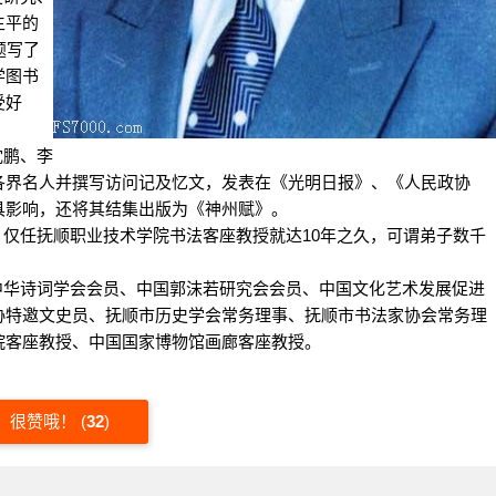
生平的
题写了
学图书
受好
沈鹏、李
各界名人并撰写访问记及忆文，发表在《光明日报》、《人民政协
具影响，还将其结集出版为《神州赋》。
仅任抚顺职业技术学院书法客座教授就达10年之久，可谓弟子数千
中华诗词学会会员、中国郭沫若研究会会员、中国文化艺术发展促进
协特邀文史员、抚顺市历史学会常务理事、抚顺市书法家协会常务理
院客座教授、中国国家博物馆画廊客座教授。
很赞哦！
(
32
)