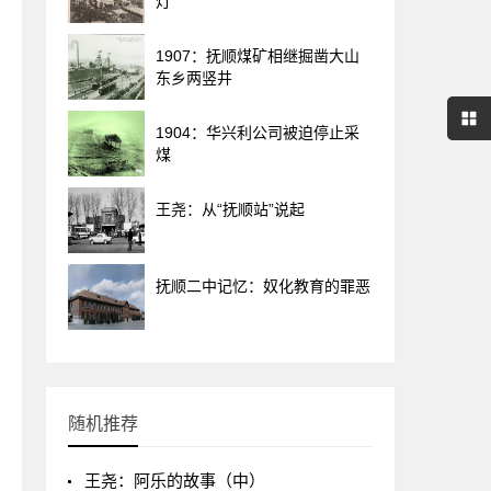
灯”
1907：抚顺煤矿相继掘凿大山
东乡两竖井
1904：华兴利公司被迫停止采
煤
王尧：从“抚顺站”说起
抚顺二中记忆：奴化教育的罪恶
随机推荐
王尧：阿乐的故事（中）