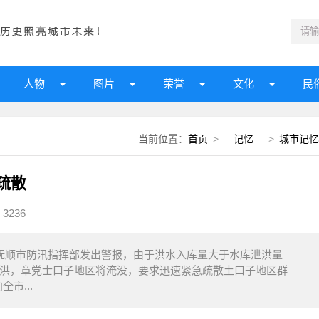
人物
图片
荣誉
文化
民
当前位置：
首页
>
记忆
>
城市记忆
急疏散
3236
局向抚顺市防汛指挥部发出警报，由于洪水入库量大于水库泄洪量
道将泄洪，章党士口子地区将淹没，要求迅速紧急疏散土口子地区群
市...