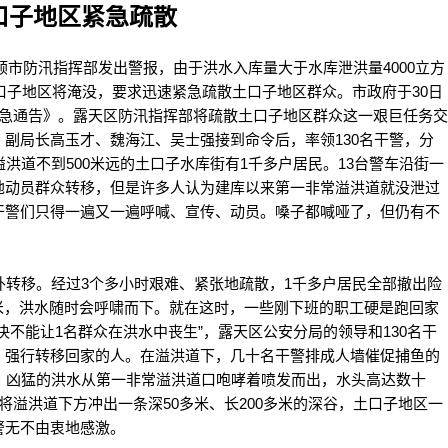
口子地区紧急疏散
顺市防汛指挥部发出警报，由于洪水入库量大于水库泄洪量4000立方
士口子地区将淹没，要求迅速紧急疏散土口子地区群众。市政府于30日
紧急通告》。露天区防汛指挥部将疏散土口子地区群众这一艰巨任务交
副局长高玉才、魏海江、吴士强接到命令后，率领130名干警，分
洪道不到500米远的土口子水库街有1千多户居民。13台警车沿街一
地动员群众转移，但是许多人认为建库以来第一非常溢洪道就没泄过
干警们只得一遍又一遍呼喊、宣传、动员。嗓子都喊哑了，但仍有不
转移。经过3个多小时艰难、紧张地疏散，1千多户居民全部撤出险
2米，洪水随时会呼啸而下。就在这时，一些刚下班的职工硬是跑回家
不能让1名群众在洪水中丧生”，露天区公安分局的领导和130名干
，强行转移回家的人。在溢洪道下，几十名干警排成人墙催促捕鱼的
，凶猛的洪水从第一非常溢洪道口咆哮着喷发而出，水头高达数十
将溢洪道下方冲出一条深50多米、长200多米的深谷，土口子地区一
警无不由衷地感激。