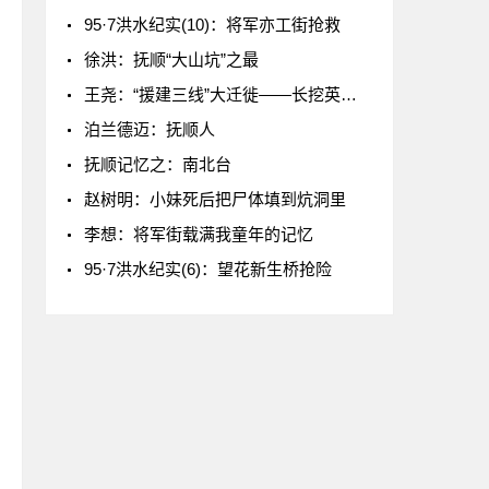
95·7洪水纪实(10)：将军亦工街抢救
徐洪：抚顺“大山坑”之最
王尧：“援建三线”大迁徙——长挖英雄史（二）
泊兰德迈：抚顺人
抚顺记忆之：南北台
赵树明：小妹死后把尸体填到炕洞里
李想：将军街载满我童年的记忆
95·7洪水纪实(6)：望花新生桥抢险