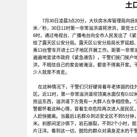
土
7月30日凌晨3点20分，大伙房水库管理局向抚
米／秒，30日11时第一非常溢洪道将泄洪，章党
6时，通过电视台、广播电台向全市人民发出了《
给了露天区公安分局。露天区公安分局局长罗延超、
乘13台警车开进土口子地区开展工作。距第一非常溢
遍遍地宣读市政府《紧急通告》，干警们挨门挨户
洪，不相信自己的家会被淹没，都舍不得离开家。
少人就是不肯走。
在这种情况下，干警们只好硬背着年老体弱的往外
区。近11时，第一非常溢洪道坝顶离水面仅有0.0
抢运东西，溢洪道下方竟有一大群人在争相捞鱼。“决
警都怀着这种心情，冒着生命危险再次进入居民区
人赶快撤离。当最后1名群众到达安全区不到5分钟
米。刹那间泥沙俱下，岩石崩裂，不到2个小时，就
片汪洋。看到这一切，脱险的群众对满身泥水的干