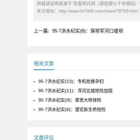
转载请说明来源于"玄菟明月网（原抚顺七千年网站）
本文地址：
http://www.fs7000.com/news/?8769.html
上一篇:
95·7洪水纪实(8)：保将军河口堤坝
相关文章
95·7洪水纪实(13)：专机抢救孕妇
95·7洪水纪实(11)：浑河北堤抢险加固
95·7洪水纪实(9)：章党大桥排险
95·7洪水纪实(6)：望花新生桥抢险
文章评论