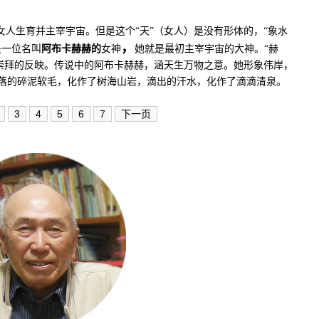
女人生育并主宰宇宙。但是这个“天”（女人）是没有形体的，“象水
，
是一位名叫
阿布卡赫赫的
女神
她就是最初主宰宇宙的大神。“赫
殖崇拜的反映。传说中的阿布卡赫赫，涵天生万物之意。她形象伟岸，
落的碎泥软毛，化作了树海山岩，滴出的汗水，化作了滴滴清泉。
3
4
5
6
7
下一页