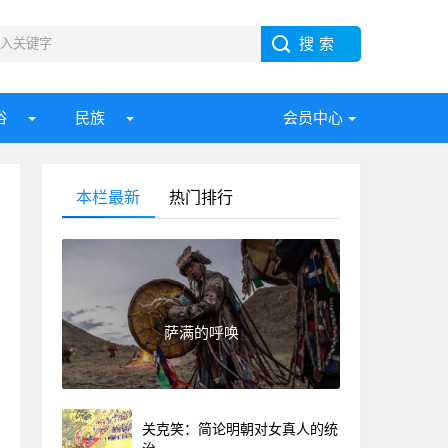
俗
民族
会员中心
本栏最新
热门排行
萨满的呼唤
关克笑：简论明朝对女真人的统