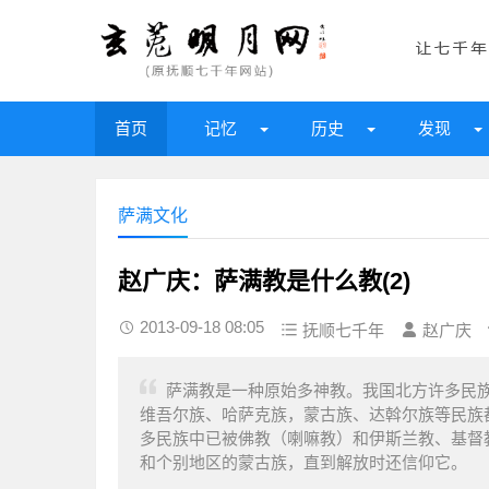
首页
记忆
历史
发现
萨满文化
赵广庆：萨满教是什么教(2)
2013-09-18 08:05
抚顺七千年
赵广庆
萨满教是一种原始多神教。我国北方许多民
维吾尔族、哈萨克族，蒙古族、达斡尔族等民族
多民族中已被佛教（喇嘛教）和伊斯兰教、基督
和个别地区的蒙古族，直到解放时还信仰它。