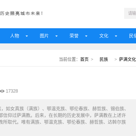
人物
图片
荣誉
文化
民
当前位置：
首页
>
民族
>
萨满文化
17328
族，如女真族（满族）、鄂温克族、鄂伦春族、赫哲族、锡伯族、
都信仰过萨满教。后来，在长期的历史发展中，萨满教在上述许
教所取代。唯有满族、鄂温克族、鄂伦春族、赫哲族、达斡尔族