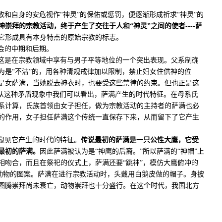
和自身的安危视作“神灵”的保佑或惩罚，便逐渐形成祈求“神灵”的
神崇拜的宗教活动，终于产生了交往于人和“神灵”之间的使者
----
萨
它形成具有本身特点的原始宗教的标志。
会的中期和后期。
这是在宗教领域中享有与男子平等地位的一个突出表现。父系制确
为是“不洁”的，用各种清规戒律加以限制，禁止妇女住供神的位
是女萨满，当她脱去神衣时，也要受这些禁律的约束。但也正是这
。从这种矛盾现象中我们可以看出，萨满产生的时代特征。在母系氏
系计算，氏族首领由女子担任，做为宗教活动的主持者的萨满也必
的作用，女子担任萨满这个传统一直保存下来，从而留下了它产生
窥见它产生的时代的特征。
传说最初的萨满是一只公性大鹰，它受
最初的萨满。
因此萨满被认为是“神鹰的后裔。”所以萨满的“神帽”上
相吻合，而且在祭祀的仪式上，萨满还要“跳神”，模仿大鹰俯冲的
等动物的图案。萨满在进行宗教活动时，头戴用白鹅皮做的帽子。身披
图腾崇拜尚未衰亡，动物崇拜也十分盛行。在这个时代，我国北方