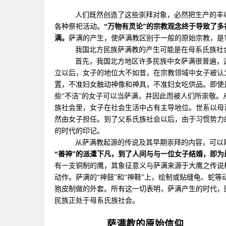
人们既然创造了这些崇拜对象，必然把生产的丰收
各种祭祀活动。
“万物有灵论”的宗教观念终于导致了多
满。
萨满的产生，使萨满教区别于一般的原始宗教，是
我国北方民族萨满教的产生可能是在母系氏族社
首先，我国北方地区许多民族中女萨满很普遍，
立以后，女子的地位大不如昔，在宗教领域中女子被认
置，不准妇女触动神像和神具，不准妇女吃供品。即使
些“不洁”的女子可以当萨满，并因此而被人们所崇敬
族社会里，女子在社会生活中占有主导地位。世系以母
然由女子担任。到了父系氏族社会以后，由于习惯势力
的时代的印记。
从萨满教起源的传说及其早期崇拜的内容，可以
“善神”的派遣下凡，到了人间与与一位女子结婚，即为
有一支铜制的鹰，其象征意义与萨满来源于大鹰之传说
动作。萨满的“神鼓”和“神鞋”上，绘制或贴缝龟、蛇
狍皮制做的外套。所有这一切表明，萨满产生的时代，
民族正处于母系氏族社会。
萨满教的原始信仰