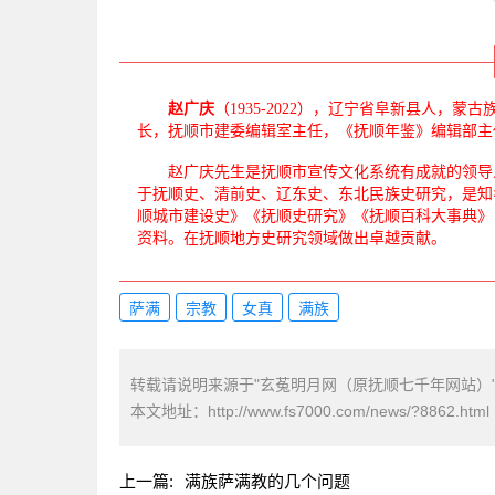
赵广庆
（1935-2022），辽宁省阜新县人
长，抚顺市建委编辑室主任，《抚顺年鉴》编辑部主
赵广庆先生是抚顺市宣传文化系统有成就的领导人
于抚顺史、清前史、辽东史、东北民族史研究，是知
顺城市建设史》《抚顺史研究》《抚顺百科大事典》
资料。在抚顺地方史研究领域做出卓越贡献。
萨满
宗教
女真
满族
转载请说明来源于"玄菟明月网（原抚顺七千年网站）
本文地址：
http://www.fs7000.com/news/?8862.html
上一篇:
满族萨满教的几个问题