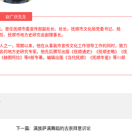
赵广庆先生
，蒙古族。曾任抚顺市委宣传部副处长、处长，抚顺市文化局党委书记、局
任、抚顺市地方史研究会副理事长。
之一，常期以来，他在从事我市宣传文化工作领导工作的同时，致力
名的地方史研究专家。他先后撰写出版《抚顺通史》《抚顺史略》《抚
《赫图阿拉》等8部专著。编辑出版《当代抚顺》《抚顺年鉴》等11部
"
下一篇:
满族萨满舞蹈的古崇拜意识论