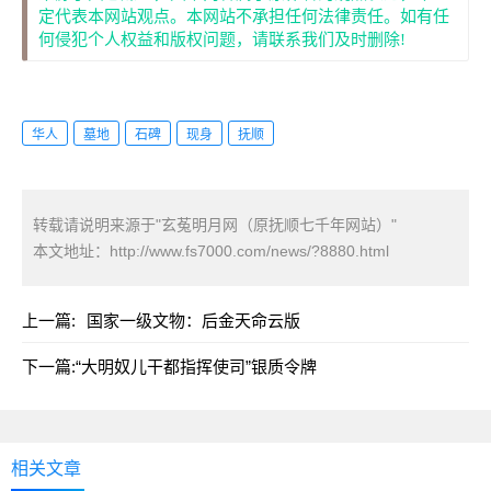
定代表本网站观点。本网站不承担任何法律责任。如有任
何侵犯个人权益和版权问题，请联系我们及时删除!
华人
墓地
石碑
现身
抚顺
转载请说明来源于"玄菟明月网（原抚顺七千年网站）"
本文地址：
http://www.fs7000.com/news/?8880.html
上一篇:
国家一级文物：后金天命云版
下一篇:
“大明奴儿干都指挥使司”银质令牌
相关文章