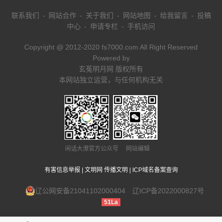
联系我们
-
网站合作
-
关于我们
-
网站地图
-
给我留言
-
投稿
中心
-
申请专栏
-
手机访问
Copyright @ 2012-2020 fs7000.com All Right Reserved
Powered by
玄菟明月网 版权所有
本网站独立运营，与任何机构无关
闲话大潦官方公众号 网站编辑
有害信息举报
|
文明网 传播文明
|
ICP域名备案查询
辽公网安备21041102000404
辽ICP备2022000827号
51La