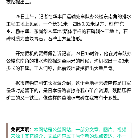
被挖掘出土。
25日上午，记者在华丰厂运输处车队办公楼东南角的排水
工程工地上见到，一个长3.1米，四围0.31米见方，刻有“东
乡、杨柏堡、东岗华人墓地”繁体字样的石碑躺在工地上，石
碑材质为整块青石，石碑上方呈锥形。
开挖掘机的贾师傅告诉记者，24日15时许，他在对车队办
公楼东南角的排水沟挖掘深至两米的时候，沟机挖出一块3米
多长的石碑。工人们称，此前该地曾挖掘出大量尸骨。
据市博物馆副馆长张波介绍，这个墓地标志碑应该是日军
侵华时期留下的，是日本侵略者掠夺我市矿产资源，残酷压榨
矿工的又一铁证，像这样的墓地标志碑在我市有十多处。
免责声明
：
本网站是公益网站，一部分文章、图片、视频
来源于其它媒介，文章内容属于原作者的观点表达，不一