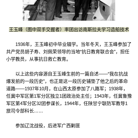
王玉峰（图中双手交握者）率团出访南斯拉夫学习造船技术
1936年，王玉峰初中毕业辍学。当年冬天，王玉峰参加了
共产党员胡子寿、刘佩荣领导的当地“抗日教育联合会”，担任
小学教员，从事抗日救亡教育。
以上这些内容源自王玉峰生前的一篇自述——“我在抗战
爆发前的一段历史”，也正是这一段历史铺垫了他之后的革命
道路——1937年10月，在山西太原参加了八路军；1938年，
任冀中军区第1军分区独立1团政治处主任；1943年，任冀鲁豫
军区第4军分区32团参谋长，1944年，任陕甘宁联防军教导1
旅司令部科长……
参加辽沈战役，后进军广西剿匪