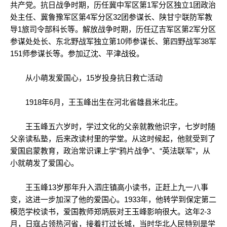
共产党。抗日战争时期，历任冀中军区第1军分区独立1团政治
处主任、冀鲁豫军区第4军分区32团参谋长、陕甘宁联防军教
导1旅司令部科长等。解放战争时期，历任辽吉军区第2军分区
参谋处处长、东北野战军独立第10师参谋长、第四野战军38军
151师参谋长等。参加辽沈、平津战役。
从小萌发爱国心，15岁投身抗日救亡活动
1918年6月，王玉峰出生在河北省雄县米北庄。
王玉峰五六岁时，学过文化的父亲就教他识字，七岁时随
父亲读私塾，后来改读村里的学堂。从这时候起，他就受到了
爱国启蒙教育，政治常识课上学“鸦片战争”、“英法联军”，从
小就萌发了爱国心。
王玉峰13岁那年升入泗庄镇高小读书，正赶上九一八事
变，这进一步加深了他的爱国心。1933年，他转学到保定第二
模范学校读书，爱国教师郑炳辰对王玉峰影响很大。这年2-3
月，日寇占领热河省，接着打过长城，当时华北人民特别是学