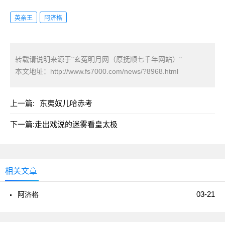
英亲王
阿济格
转载请说明来源于"玄菟明月网（原抚顺七千年网站）"
本文地址：
http://www.fs7000.com/news/?8968.html
上一篇:
东夷奴儿哈赤考
下一篇:
走出戏说的迷雾看皇太极
相关文章
03-21
阿济格