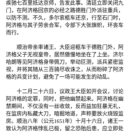
疾驰七百里抵达京师，告发此事。清廷立即关闭九
门，在阿济格回京的必经之路德胜门外派驻重兵，
以防不测。不久，多尔衮柩车还京，行至石门时，
阿济格与其子劳亲合军，令部下大张旗帜，环丧车
而行。
顺治帝亲率诸王、大臣迎柩车于德胜门外，阿
济格父子无视皇帝，居然傲慢地坐在了上坐。济尔
哈朗等见阿济格身带佩刀，举动叵测，派兵紧密监
视，并将其随从三百骑尽收诛之，从而粉碎了阿济
格的兵变计划，避免了一场可能发生的动乱。
十二月二十六日，议政王大臣如开会议，讨论
阿济格的定罪，同时，把他幽禁起来。阿济格在幽
禁期间，不仅没有一丝收敛，反而益加狂暴无礼，
在监房内私藏大刀，暗掘地道，声称要放火烧毁监
房。顺治八年（公元1651年）十月十六日，诸王一
致认为阿济格悖乱已极，留之恐贻后患，应立即处