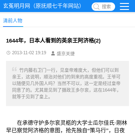
玄菟明月网（原抚顺七千年网站）
搜索
清前人物
1644年，日本人看到的英亲王阿济格(2)
2013-11-02 19:19
盛京关捷
竹内藤右卫门一行，见皇帝难度大，但他们可以到
亲王，这说明，顺治对他们的到来的高度重视。王爷可
以随便见几外国人吗？当然不可以，这一定是经过皇帝
同意了的。尤其是见到了摄政王多尔衮，这在1644年，
就等于见到了皇上。
在承德守护多尔衮灵柩的大学士瓜尔佳氏·刚林
早已察觉阿济格的意图，抢先独自“策马行”，日夜