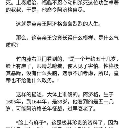
死。上奏顺治，福临不忍心动刑杀死这位功勋卓著
的叔叔，于是，他命令阿济格自尽。
这就是英亲王阿济格轰轰烈烈的人生。
那么，这英亲王究竟长得什么模样，是什么气
质呢？
竹内藤右卫门看到的，“是一个年约五十几岁，
脸上有麻子，眼睛总瞪着，使人见了害怕。性格极
其暴躁，没有什么头脑，遇事不加考虑，所以，皇
帝也不给他什么政务。”
这样的描述，大体上准确的。阿济格，生于
1605年，到1644年，是39岁。他看到的是五十几
岁，可能阿济格长年征战，过早衰老了。
“脸上有麻子”，这是极其珍贵的资料了，因为