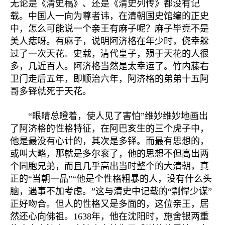
无论是《清史稿》、还是《清史列传》都没有记
载。中国人一向为尊者讳，在清朝国史馆编的正史
中，怎么可能说一个亲王有麻子呢？麻子毕竟不是
美人痣呀。有麻子，说明阿济格在年少时，侥幸躲
过了一次天花。史载，清代皇子，殒于天花的人很
多，几近百人。阿济格当然是太幸运了。竹内藤右
卫门走后五年，即顺治六年，阿济格的弟弟十五阿
哥多铎就死于天花。
“眼睛总瞪着，使人见了害怕”维妙维妙地画出
了阿济格的性格特征，在阿巴亥生的三个虎子中，
他是最没有心计的，其次是多铎。而最有思想的，
或叫大略，那就是多尔衮了，他的思想不但高出两
个同胞兄弟，而且几乎高出当时整个的大清朝，真
正的“当朝一品”“他是个性格粗暴的人，没有什么头
脑，遇事不加考虑。”这与清史中记载的“剽悍少谋”
正好吻合。但人的性格又是多面的，这位亲王，居
然还心向佛祖。1638年，他在沈阳时，施舍银两重