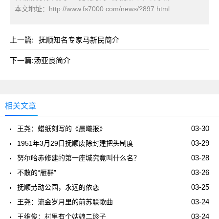
本文地址：
http://www.fs7000.com/news/?897.html
上一篇:
抚顺知名专家马新民简介
下一篇:
汤亚良简介
相关文章
03-30
王尧：蜡纸刻写的《晨曦报》
03-29
1951年3月29日抚顺废除封建把头制度
03-28
努尔哈赤修建的第一座城究竟叫什么名？
03-26
不散的“雁群”
03-25
抚顺劳动公园，永远的依恋
03-24
王尧：流金岁月里的前苏联歌曲
03-24
王维俊：村里有个姑娘二珍子