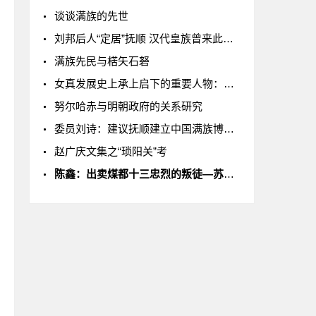
谈谈满族的先世
刘邦后人“定居”抚顺 汉代皇族曾来此督修长城
满族先民与楛矢石砮
女真发展史上承上启下的重要人物：王杲
努尔哈赤与明朝政府的关系研究
委员刘诗：建议抚顺建立中国满族博物馆
赵广庆文集之“琐阳关”考
陈鑫：出卖煤都十三忠烈的叛徒—苏振久