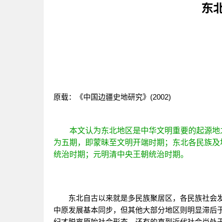
东
原载：《中国边疆史地研究》(2002)
本文认为东北地区是中华文明重要的起源地之
为五期，即蒙昧至文明开端时期；东北各民族及
统治时期；元明清中央王朝统治时期。
东北自古以来就是多民族聚居区，各民族社会发
中原发展基本同步，但其他大部分地区则明显滞后
纪才脱离原始社会形态，还有的直到近代社会尚处