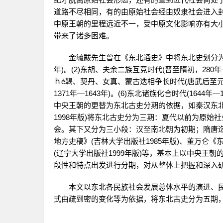
道路不尽相同，有的由原始社会经由奴隶社会进入
中原王朝的里程远近不一，受中原文化影响亦有大
带来了诸多困难。
金毓黻先生曾在《东北通史》中将东北史划分为六期：
年)。(2)东胡、夫余二族互竞时代(晋至隋初，280年—5
ｈé鞨、契丹、女真、蒙古迭相争长时代(唐武后至元末
1371年—1643年)。(6)东北诸族化合时代(16
中央王朝的更替为东北古史分期的依据，如秦汉东北
1998年版)将东北古史分为三期：夏代以前为原
会。其下又分为三小段：汉至南北朝为初期；隋唐迄辽
地方史稿》(吉林大学出版社1985年版)、董万仑《
(辽宁大学出版社1999年版)等，基本上以中央王
段性和特点出发进行分期，对从整体上把握和深入
本文以东北各民族社会发展总体水平的演进、民
式由疏到密的变化等为依据，将东北古史分为五期