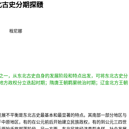
北古史分期探赜
程尼娜
一，从东北古史自身的发展阶段和特点出发，可将东北古史分
地方政权分立迭起时期；隋唐王朝羁縻统治时期；辽金北方王朝
展不平衡是东北古史最基本和最显著的特点。其南部一部分地区与
于中原地区，有的在公元前后开始建立民族政权，有的到公元三四世
于原始氏族部落阶段。另一方面，东北民族经济类型多样，社会发展