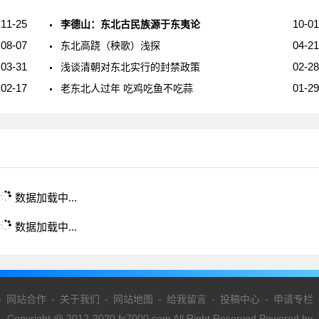
11-25
10-01
李德山：东北古民族源于东夷论
08-07
04-21
东北高跷（秧歌）浅探
03-31
02-28
浅谈清朝对东北实行的封禁政策
02-17
01-29
老东北人过年 吃鸡吃鱼不吃蒜
数据加载中...
数据加载中...
-
网站合作
-
关于我们
-
网站地图
-
给我留言
-
投稿中心
-
申请专栏
Copyright @ 2012-2020 fs7000.com All Right Reserved Powered by