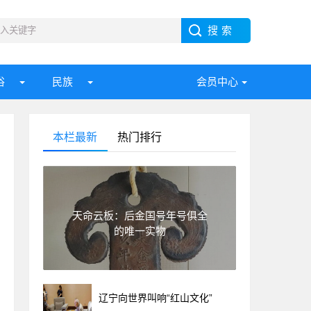
俗
民族
会员中心
本栏最新
热门排行
天命云板：后金国号年号俱全
的唯一实物
辽宁向世界叫响“红山文化”