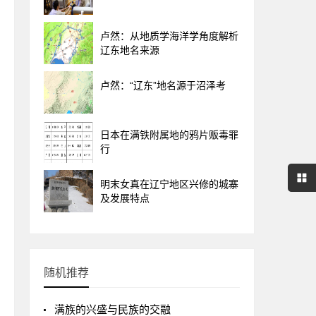
卢然：从地质学海洋学角度解析
辽东地名来源
卢然：“辽东”地名源于沼泽考
日本在满铁附属地的鸦片贩毒罪
行
明末女真在辽宁地区兴修的城寨
及发展特点
随机推荐
满族的兴盛与民族的交融