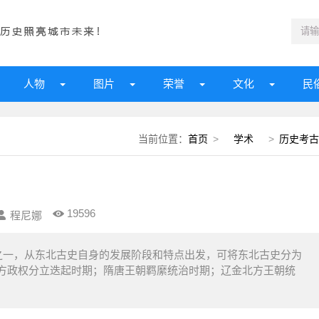
人物
图片
荣誉
文化
民
当前位置：
首页
>
学术
>
历史考古
19596
程尼娜
之一，从东北古史自身的发展阶段和特点出发，可将东北古史分为
方政权分立迭起时期；隋唐王朝羁縻统治时期；辽金北方王朝统