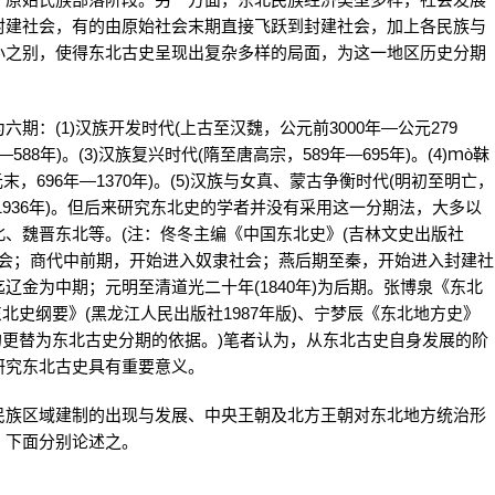
封建社会，有的由原始社会末期直接飞跃到封建社会，加上各民族与
小之别，使得东北古史呈现出复杂多样的局面，为这一地区历史分期
(1)汉族开发时代(上古至汉魏，公元前3000年—公元279
88年)。(3)汉族复兴时代(隋至唐高宗，589年—695年)。(4)ｍò靺
，696年—1370年)。(5)汉族与女真、蒙古争衡时代(明初至明亡，
44年—1936年)。但后来研究东北史的学者并没有采用这一分期法，大多以
、魏晋东北等。(注：佟冬主编《中国东北史》(吉林文史出版社
始社会；商代中前期，开始进入奴隶社会；燕后期至秦，开始进入封建社
金为中期；元明至清道光二十年(1840年)为后期。张博泉《东北
东北史纲要》(黑龙江人民出版社1987年版)、宁梦辰《东北地方史》
朝的更替为东北古史分期的依据。)笔者认为，从东北古史自身发展的阶
研究东北古史具有重要意义。
族区域建制的出现与发展、中央王朝及北方王朝对东北地方统治形
，下面分别论述之。