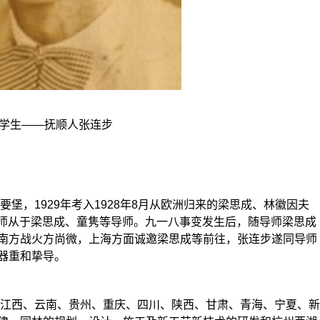
学生——抚顺人张连步
堡，1929年考入1928年8月从欧洲归来的梁思成、林徽因夫
，师从于梁思成、童隽等导师。九一八事变发生后，随导师梁思成
南方战火方尚微，上海方面诚邀梁思成等前往，张连步遂同导师
器重和挚导。
江西、云南、贵州、重庆、四川、陕西、甘肃、青海、宁夏、新