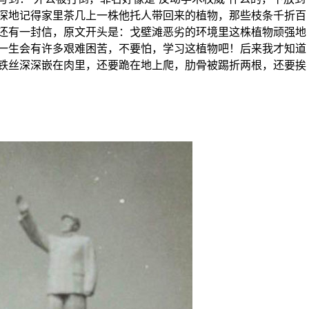
深地记得家里茶几上一株他托人带回来的植物，那些枝条千折百
还有一封信，原文开头是：戈壁滩恶劣的环境里这株植物顽强地
一生会有许多艰难困苦，不要怕，学习这植物吧！后来我才知道
铁丝深深嵌在肉里，还要跪在地上爬，肋骨被踢折两根，还要挨