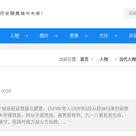
人物
图片
荣誉
文化
民
当前位置：
首页
>
人物
>
当代人物
9328
省抚顺县营盘北要堡，1929年考入1928年8月从欧洲归来的梁思
北大学建筑系，师从于梁思成、童隽等导师。九一八事变发生后，
守。而其时南方战火方尚微，...