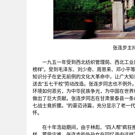
张连步主
一九五一年受到西北纺织管理局、西北工业局
榜样”。受到毛泽东、刘少奇、周恩来、邓小平
知识分子在史无前例的文化大革命中，让广大知识分
送去“五七干校”劳动改造。张连步同志也不例
环境如何恶劣，为中华民族争光，为中国在世界
做出了巨大贡献。张连步同志在甘肃景泰县一条山
七战士竟折腰。”的豪迈诗篇，充分显示了老一
怀。
在十年浩劫期间，由于林彪、“四人帮”疯狂
样，蒙受灾难。张连步的外孙女在回忆录中这样写