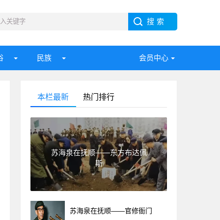
俗
民族
会员中心
本栏最新
热门排行
苏海泉在抚顺——东方布达佩
斯
苏海泉在抚顺——官修衙门