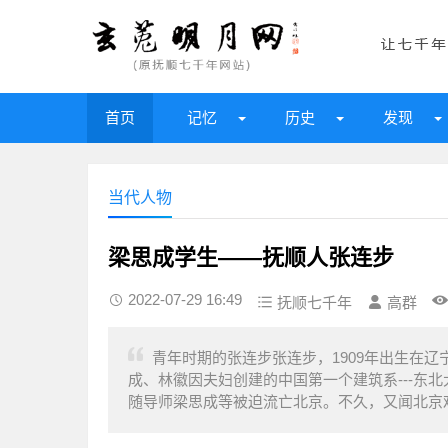
首页
记忆
历史
发现
当代人物
梁思成学生——抚顺人张连步
2022-07-29 16:49
抚顺七千年
高群
青年时期的张连步张连步，1909年出生在辽宁
成、林徽因夫妇创建的中国第一个建筑系---东
随导师梁思成等被迫流亡北京。不久，又闻北京难