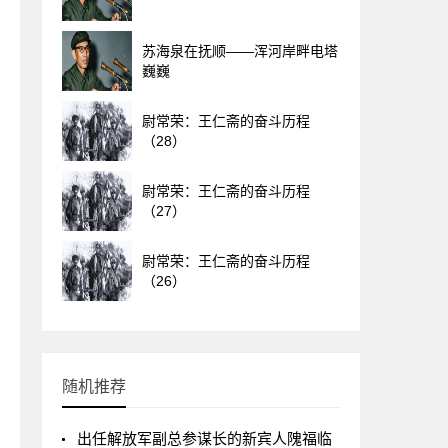
苏海泉在抚顺——浑河岸畔电塔
巍巍
尉常荣：王仁斋的奋斗历程
（28）
尉常荣：王仁斋的奋斗历程
（27）
尉常荣：王仁斋的奋斗历程
（26）
随机推荐
出任解放军副总参谋长的新宾人隗福临