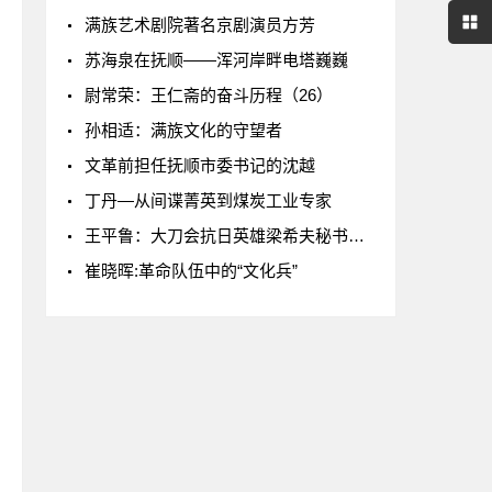
满族艺术剧院著名京剧演员方芳
苏海泉在抚顺——浑河岸畔电塔巍巍
尉常荣：王仁斋的奋斗历程（26）
孙相适：满族文化的守望者
文革前担任抚顺市委书记的沈越
丁丹—从间谍菁英到煤炭工业专家
王平鲁：大刀会抗日英雄梁希夫秘书张连久接待记
崔晓晖:革命队伍中的“文化兵”