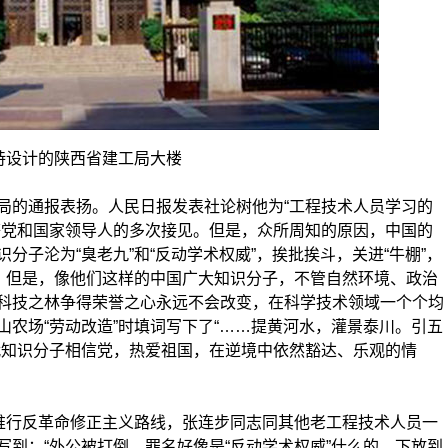
持设计的陕西省建工局大楼
的通报表扬。人民日报发表社论树他为“工程技术人员学习的
等党和国家领导人的多次接见。但是，众所周知的原因，中国的
子沦为“臭老九”和“反动学术权威”，挨批挨斗，关进“牛棚”，
外。但是，像他们这样的中国广大知识分子，不管自然环境、政治
科技之林争得荣誉之心永远不会改变，在科学技术领域一个个均
农场“劳动改造”时填词写下了“……提黄河水，灌景泰川。引五
代知识分子相信党，热爱祖国，在逆境中依然豁达、乐观的情
推行反革命修正主义路线，张连步同志同其他老工程技术人员一
到：“外公被打倒，罪名好像是“反动学术权威”什么的，下放到