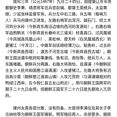
成化三年（公元1467年）九月二十四日，由提督辽东军务
都御史李秉、靖虏将军总兵官赵辅、都督王英统兵，太监黄
顺，少监张林监督军务。兵分左中右三路，共五哨（每哨万
人）兵马向建州卫进发。左路右哨军出浑河、越石门、经土木
河到分水岭（今新宾东南沿边墙向西河的发源处）。右路右哨
军由鸦鹘关（今新宾县长春岭北三道关）经喜昌口、过凤凰城
（今凤城县凤凰山中）、黑松林、摩天岭（在凤凰城西北）到
婆猪江（今浑江）。中路军自抚顺经薄刀山、粘鱼岭，过五岭
（今新宾县西境）、渡苏子河至古城（今新宾县西古城）。朝
鲜王国派遣中枢府知事康纯、鱼有沼、南怡等，统兵万人，从
东路堵截。朝鲜兵分两路，右路大将南恰，自满浦（今朝鲜民
主主义人民共和国慈江道满浦）入攻婆猪江。左路大将鱼有沼
自高沙里（朝鲜慈江道高山镇）入攻兀弥府（与满浦镇相对的
鸭绿江西岸，在今桓仁县五女山附近）。明与朝鲜王国两军约
期于二十九日会师。但朝鲜王国军于二十六日就先期攻入兀弥
府。
建州女真各部分散，没有防备，大首领李满住及其长子李
古纳哈等为朝鲜王国军擒斩。明军随后再入，杀掠更多。据统