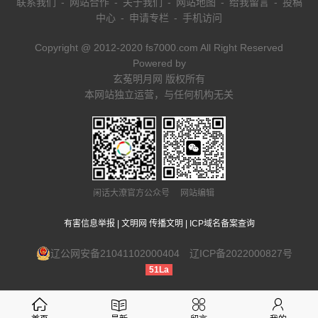
联系我们
-
网站合作
-
关于我们
-
网站地图
-
给我留言
-
投稿
中心
-
申请专栏
-
手机访问
Copyright @ 2012-2020 fs7000.com All Right Reserved
Powered by
玄菟明月网 版权所有
本网站独立运营，与任何机构无关
闲话大潦官方公众号 网站编辑
有害信息举报
|
文明网 传播文明
|
ICP域名备案查询
辽公网安备21041102000404
辽ICP备2022000827号
51La