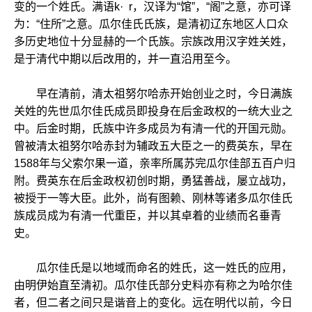
变的一个姓氏。满语k· r，汉译为“馆”，“阁”之意，亦可译
为：“住所”之意。瓜尔佳氏氏族，是清初辽东地区人口众
多历史地位十分显赫的一个氏族。宗族改用汉字姓关姓，
是于清代中期以后改用的，并一直沿用至今。
早在清前，清太祖努尔哈赤开始创业之时，今日满族
关姓的先世瓜尔佳氏成员即投身在后金政权的一统大业之
中。后金时期，氏族中许多成员为有清一代的开国元勋。
曾被清太祖努尔哈赤封为辅政五大臣之一的费英东，早在
1588年与父索尔果一道，亲率所属苏完瓜尔佳部五百户归
附。费英东在后金政权初创时期，勇猛善战，屡立战功，
被授于一等大臣。此外，尚有图赖、刚林等诸多瓜尔佳氏
族成员成为有清一代重臣，并以其卓着的业绩而名垂青
史。
瓜尔佳氏是以地域而命名的姓氏，这一姓氏的应用，
由明伊始直至清初。瓜尔佳氏部分史料亦有称之为哈尔佳
者，但二者之间只是谐音上的变化。远在明代以前，今日