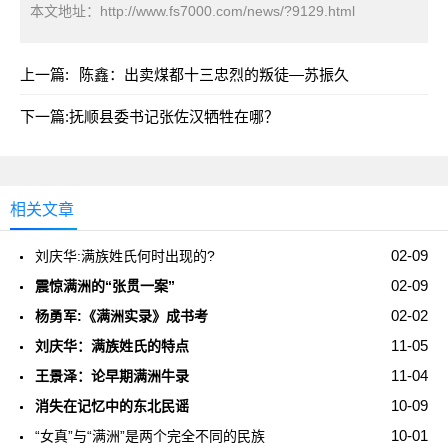
本文地址：
http://www.fs7000.com/news/?9129.html
上一篇:
陈鑫：出卖煤都十三忠烈的叛徒—苏振久
下一篇:
抚顺县委书记张佐汉牺牲在哪？
相关文章
02-09
刘庆华:满族姓氏何时出现的?
02-09
震惊满洲的“张贯一案”
02-02
杨勇军:《满洲实录》成书考
11-05
刘庆华：满族姓氏的特点
11-04
王景泽：论早期满洲牛录
10-09
消失在记忆中的东北民谣
10-01
“女真”与“满洲”是两个完全不同的民族