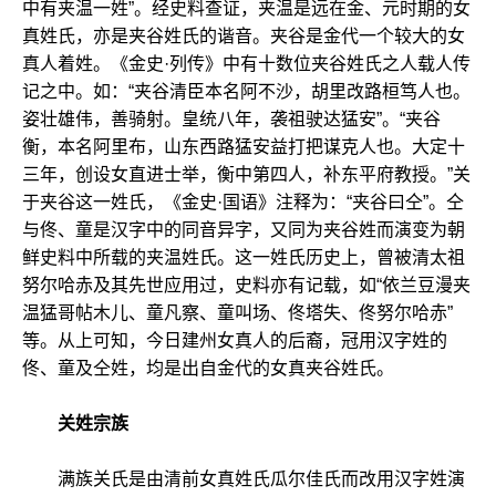
中有夹温一姓”。经史料查证，夹温是远在金、元时期的女
真姓氏，亦是夹谷姓氏的谐音。夹谷是金代一个较大的女
真人着姓。《金史·列传》中有十数位夹谷姓氏之人载人传
记之中。如：“夹谷清臣本名阿不沙，胡里改路桓笃人也。
姿壮雄伟，善骑射。皇统八年，袭祖驶达猛安”。“夹谷
衡，本名阿里布，山东西路猛安益打把谋克人也。大定十
三年，创设女直进士举，衡中第四人，补东平府教授。”关
于夹谷这一姓氏，《金史·国语》注释为：“夹谷曰仝”。仝
与佟、童是汉字中的同音异字，又同为夹谷姓而演变为朝
鲜史料中所载的夹温姓氏。这一姓氏历史上，曾被清太祖
努尔哈赤及其先世应用过，史料亦有记载，如“依兰豆漫夹
温猛哥帖木儿、童凡察、童叫场、佟塔失、佟努尔哈赤”
等。从上可知，今日建州女真人的后裔，冠用汉字姓的
佟、童及仝姓，均是出自金代的女真夹谷姓氏。
关姓宗族
满族关氏是由清前女真姓氏瓜尔佳氏而改用汉字姓演