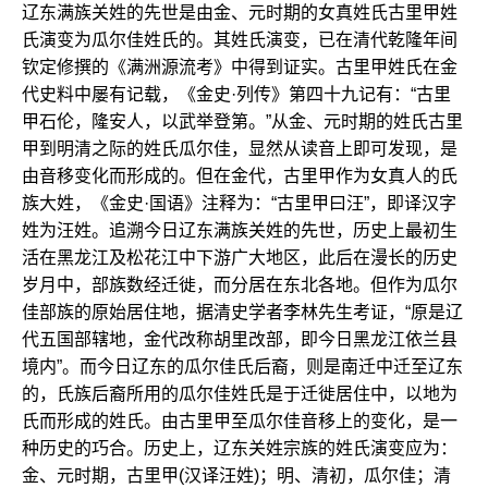
辽东满族关姓的先世是由金、元时期的女真姓氏古里甲姓
氏演变为瓜尔佳姓氏的。其姓氏演变，已在清代乾隆年间
钦定修撰的《满洲源流考》中得到证实。古里甲姓氏在金
代史料中屡有记载，《金史·列传》第四十九记有：“古里
甲石伦，隆安人，以武举登第。”从金、元时期的姓氏古里
甲到明清之际的姓氏瓜尔佳，显然从读音上即可发现，是
由音移变化而形成的。但在金代，古里甲作为女真人的氏
族大姓，《金史·国语》注释为：“古里甲曰汪”，即译汉字
姓为汪姓。追溯今日辽东满族关姓的先世，历史上最初生
活在黑龙江及松花江中下游广大地区，此后在漫长的历史
岁月中，部族数经迁徙，而分居在东北各地。但作为瓜尔
佳部族的原始居住地，据清史学者李林先生考证，“原是辽
代五国部辖地，金代改称胡里改部，即今日黑龙江依兰县
境内”。而今日辽东的瓜尔佳氏后裔，则是南迁中迁至辽东
的，氏族后裔所用的瓜尔佳姓氏是于迁徙居住中，以地为
氏而形成的姓氏。由古里甲至瓜尔佳音移上的变化，是一
种历史的巧合。历史上，辽东关姓宗族的姓氏演变应为：
金、元时期，古里甲(汉译汪姓)；明、清初，瓜尔佳；清