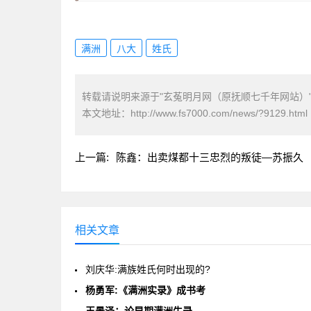
满洲
八大
姓氏
转载请说明来源于"玄菟明月网（原抚顺七千年网站）
本文地址：
http://www.fs7000.com/news/?9129.html
上一篇:
陈鑫：出卖煤都十三忠烈的叛徒—苏振久
相关文章
刘庆华:满族姓氏何时出现的?
杨勇军:《满洲实录》成书考