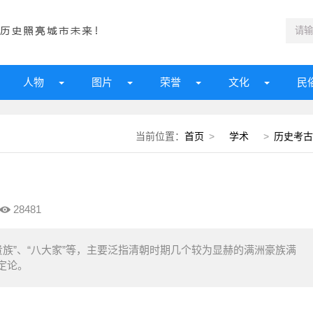
人物
图片
荣誉
文化
民
当前位置：
首页
>
学术
>
历史考古
28481
贵族”、“八大家”等，主要泛指清朝时期几个较为显赫的满洲豪族满
定论。