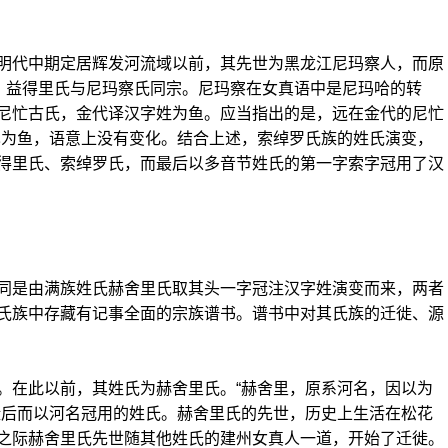
代中期定居辉发河流域以前，其先世为黑龙江尼玛察人，而原
”，益得里氏与尼玛察氏同宗。尼玛察在女真语中是尼玛哈的转
尼忙古氏，金代译汉字姓为鱼。应当指出的是，远在金代的尼忙
译也为鱼，语意上没有变化。结合上述，索绰罗氏族的姓氏演变，
得里氏、索绰罗氏，而最后以多音节姓氏的第一字索字冠用了汉
是由满族姓氏赫舍里氏取其头一字冠注汉字姓演变而来，两者
氏族中存藏有记事全面的宗族谱书。谱书中对其氏族的迁徙、源
在此以前，其姓氏为赫舍里氏。“赫舍里，原系河名，因以为
徙后而以河名冠用的姓氏。赫舍里氏的先世，历史上生活在松花
之际赫舍里氏先世随其他姓氏的建州女真人一道，开始了迁徙。