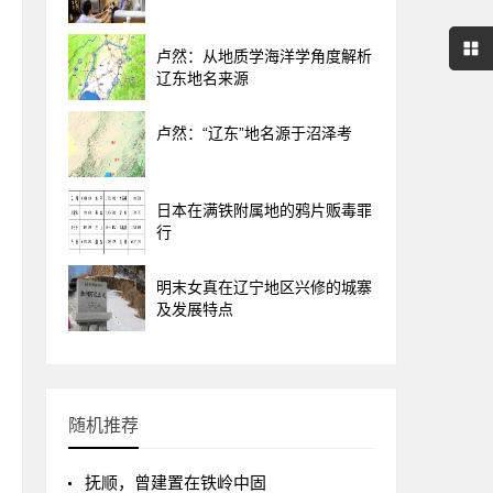
卢然：从地质学海洋学角度解析
辽东地名来源
卢然：“辽东”地名源于沼泽考
日本在满铁附属地的鸦片贩毒罪
行
明末女真在辽宁地区兴修的城寨
及发展特点
随机推荐
抚顺，曾建置在铁岭中固