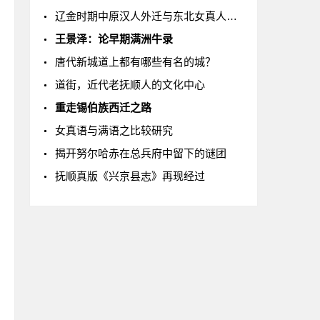
辽金时期中原汉人外迁与东北女真人内聚浅探
王景泽：论早期满洲牛录
唐代新城道上都有哪些有名的城？
道街，近代老抚顺人的文化中心
重走锡伯族西迁之路
女真语与满语之比较研究
揭开努尔哈赤在总兵府中留下的谜团
抚顺真版《兴京县志》再现经过