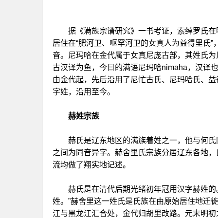
据《满族宗谱研究》一书考证，索绰罗氏在明
居住在“肥河卫、呕罕河卫的女真人为益得里氏
音。尼玛哈在金代属于女真尼庞古部，其姓氏为
古汉译为鱼，今日的满语尼玛哈nimaha，汉
由金代起，先后沿用了尼忙古氏、尼玛哈氏、益
字姓，沿用至今。
赫姓宗族
赫氏是辽东地区的满族着姓之一，他与何氏同
之间为同音异字。赫舍里氏宗族分居辽东各地，
流均做了翔实地记述。
赫氏是在清代后期光绪初年冠用汉字赫姓的。
姓。”赫舍里这一姓氏是氏族在由原始居住地迁
江与黑龙江汇合处，金代归胡里改路。元末明初