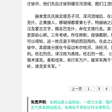
迁徙中，他们先后迁徙到缓芬河流域、图们江流
赫舍里氏氏族定居苏子河、浑河流域后，在清
克什，正黄旗人，穆瑚禄都督第七子，特赫纳之
汉及蒙古文字，赐名巴克什，命在文馆行走。其
吏部启心郎。三年考绩，所任称职，授骑都尉，
可以得知，这一姓氏是于明初而冠用的。在此之
徙中，其部族分居在今延边布尔哈河、汤旺河、
的。纥石烈氏，译汉姓为高姓。纥石烈一姓，《
银术谋克。泰和伐宋，充行军万户，破宋军两千
岭，遂克安丰军。”
上一页
1...
3
4
免责声明
：
本网站是公益网站，一部分文章、图
定代表本网站观点。本网站不承担任何法律责任