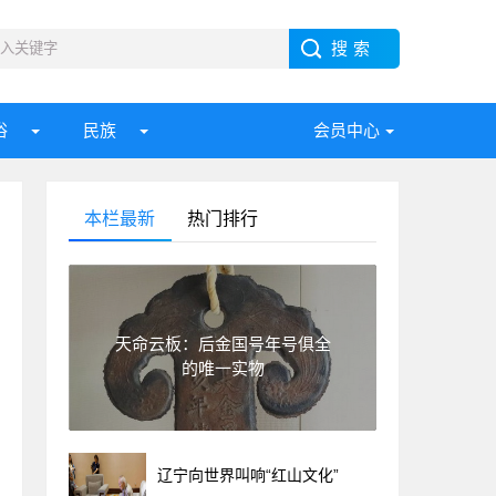
俗
民族
会员中心
本栏最新
热门排行
天命云板：后金国号年号俱全
的唯一实物
辽宁向世界叫响“红山文化”