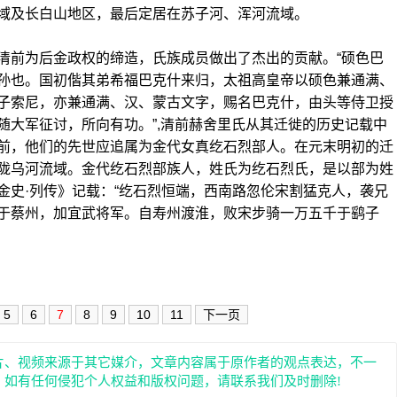
域及长白山地区，最后定居在苏子河、浑河流域。
前为后金政权的缔造，氏族成员做出了杰出的贡献。“硕色巴
孙也。国初偕其弟希福巴克什来归，太祖高皇帝以硕色兼通满、
子索尼，亦兼通满、汉、蒙古文字，赐名巴克什，由头等侍卫授
随大军征讨，所向有功。”,清前赫舍里氏从其迁徙的历史记载中
前，他们的先世应追属为金代女真纥石烈部人。在元末明初的迁
陇乌河流域。金代纥石烈部族人，姓氏为纥石烈氏，是以部为姓
金史·列传》记载：“纥石烈恒端，西南路忽伦宋割猛克人，袭兄
于蔡州，加宜武将军。自寿州渡淮，败宋步骑一万五千于鹞子
5
6
7
8
9
10
11
下一页
片、视频来源于其它媒介，文章内容属于原作者的观点表达，不一
。如有任何侵犯个人权益和版权问题，请联系我们及时删除!