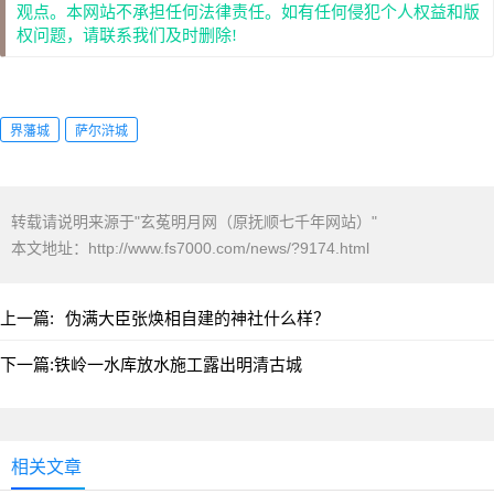
观点。本网站不承担任何法律责任。如有任何侵犯个人权益和版
权问题，请联系我们及时删除!
界藩城
萨尔浒城
转载请说明来源于"玄菟明月网（原抚顺七千年网站）"
本文地址：
http://www.fs7000.com/news/?9174.html
上一篇:
伪满大臣张焕相自建的神社什么样？
下一篇:
铁岭一水库放水施工露出明清古城
相关文章