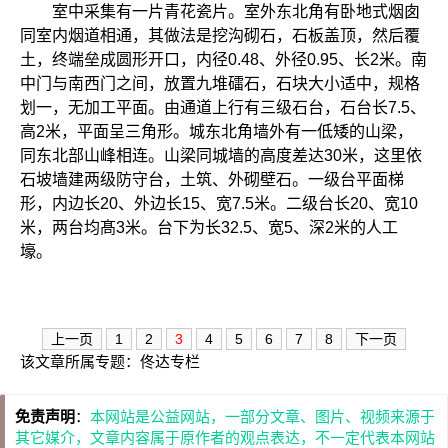
室中采集有一片青花瓷片。室外东北角有卧地式烟囱
同室内烟道相通，其做法是挖沟砌石，石板盖顶，然后覆
土，终端垒成圆形开口，内径0.48、外径0.95、长2米。南
中门与南西门之间，放置九堆礌石，石块大小适中，规格
划一，无加工平面。由通道上行有三级石台，石台长7.5、
高2米，平面呈三角形。城东北角墙外有一低矮的山梁，
同东北部山峰相连。山梁同城墙的高度差达30米，这里依
石坡墙建两级防守台，土筑、外砌壁石。一级台平面梯
形，内边长20、外边长15、宽7.5米。二级台长20、宽10
米，两台均髙3米。台下为长32.5、宽5、深2米的人工
壕。
上一页
1
2
3
4
5
6
7
8
下一页
该文章所属专题：
佟达专栏
免责声明
：
本网站是公益网站，一部分文章、图片、视频来源于
其它媒介，文章内容属于原作者的观点表达，不一定代表本网站