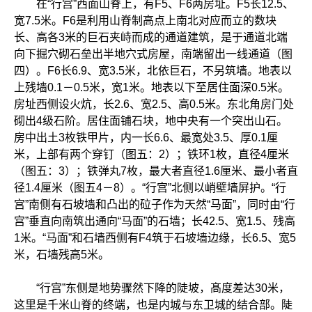
在“行宫”西面山脊上，有F5、F6两房址。F5长12.5、
宽7.5米。F6是利用山脊制高点上南北对应而立的数块
长、高各3米的巨石夹峙而成的通道建筑，是于通道北端
向下掘穴砌石垒出半地穴式房屋，南端留出一线通道（图
四）。F6长6.9、宽3.5米，北依巨石，不另筑墙。地表以
上残墙0.1－0.5米，宽1米。地表以下至居住面深0.5米。
房址西侧设火炕，长2.6、宽2.5、高0.5米。东北角房门处
砌出4级石阶。居住面铺石块，地中央有一个突出山石。
房中出土3枚铁甲片，内一长6.6、最宽处3.5、厚0.1厘
米，上部有两个穿钉（图五：2）；铁环1枚，直径4厘米
（图五：3）；铁弹丸7枚，最大者直径1.6厘米、最小者直
径1.4厘米（图五4－8）。“行宫”北侧以峭壁墙屏护。“行
宫”南侧有石坡墙和凸出的砬子作为天然“马面”，同时由“行
宫”垂直向南筑出通向“马面”的石墙；长42.5、宽1.5、残高
1米。“马面”和石墙西侧有F4筑于石坡墙边缘，长6.5、宽5
米，石墙残高5米。
“行宫”东侧是地势骤然下降的陡坡，髙度差达30米，
这里是千米山脊的终端，也是内城与东卫城的结合部。陡