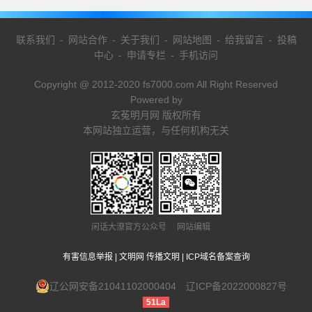
联系我们
-
网站合作
-
关于我们
-
网站地图
-
给我留言
-
投稿
中心
-
申请专栏
-
手机访问
Copyright @ 2012-2020 fs7000.com All Right Reserved
Powered by
玄菟明月网 版权所有
本网站独立运营，与任何机构无关
闲话大潦官方公众号 网站编辑
有害信息举报
|
文明网 传播文明
|
ICP域名备案查询
辽公网安备21041102000404
辽ICP备2022000827号
51La