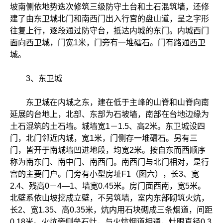
坡南侧依地势迭次修筑三级防守土台和土石混筑墙，还修
建了由东卫城北门和南西门出入行宮的盘山道，呈之字形
往复上行，逐段通过防守台，抵达内城的东门。内城西门
面向西卫城，门宽1米，门旁有一堆礌石。门有路通西卫
城。
3、东卫城
东卫城在内城之东，建在低于主峰的山脊和山脊向南
延展的台地上，北部、东部为石坡墙，南部在台地边缘为
土石混筑的土石墙。城墙宽1－1.5、高2米。东卫城设四
门，北门邻近内城，宽1米，门侧存一堆礌石。另有三
门，皆开于南城墙凹进地段，均宽2米。按自东而西顺序
称为南东门、南中门、南西门。南西门与北门相对，是行
宫的主要门户。门旁有小型房
址F1（图六），长3、宽
2.4、残高0－4—1、墙宽0.45米。房门面西南，宽5米。
北壁系依山坡挖成立壁，不另筑墙，室内东部砌筑火炕，
长2、宽1.35、高0.35米，炕内用石块砌成三条烟道，间距
0.18米。火炕旁侧垒石灶，与火炕烟道相通，灶眼直径0.3