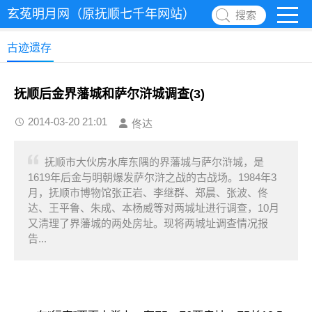
玄菟明月网（原抚顺七千年网站）
搜索
古迹遗存
抚顺后金界藩城和萨尔浒城调查(3)
2014-03-20 21:01
佟达
抚顺市大伙房水库东隅的界藩城与萨尔浒城，是
1619年后金与明朝爆发萨尔浒之战的古战场。1984年3
月，抚顺市博物馆张正岩、李继群、郑晨、张波、佟
达、王平鲁、朱成、本杨威等对两城址进行调查，10月
又淸理了界藩城的两处房址。现将两城址调查情况报
告...