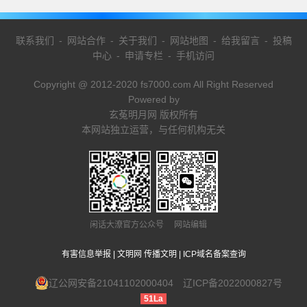
联系我们
-
网站合作
-
关于我们
-
网站地图
-
给我留言
-
投稿
中心
-
申请专栏
-
手机访问
Copyright @ 2012-2020 fs7000.com All Right Reserved
Powered by
玄菟明月网 版权所有
本网站独立运营，与任何机构无关
闲话大潦官方公众号 网站编辑
有害信息举报
|
文明网 传播文明
|
ICP域名备案查询
辽公网安备21041102000404
辽ICP备2022000827号
51La