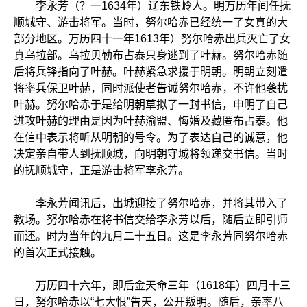
李永芳（？一1634年）辽东铁岭人。明万历年间任抚
顺城守、游击将军。当时，努尔哈赤已经统一了女真的大
部分地区。万历四十一年1613年）努尔哈赤出兵灭亡了女
真乌拉部。乌拉贝勒布占泰只身逃到了叶赫。努尔哈赤随
后将兵锋指向了叶赫。叶赫紧急求援于明朝。明朝立刻遣
将率兵保卫叶赫，同时派使者告诫努尔哈赤，不许他袭扰
叶赫。努尔哈赤于是给明朝草拟了一封书信，申明了自己
进攻叶赫的理由是因为叶赫渝盟、悔婚及藏匿布占泰。他
在信中表示将听从明朝的号令。为了表达自己的诚意，他
决定亲自带人到抚顺城，向明朝守城将领递交书信。当时
的抚顺城守，正是游击将军李永芳。
李永芳闻讯后，出城迎接了努尔哈赤，并将其带入了
教场。努尔哈赤在将书信交给李永芳以后，随后立即引师
而还。时为当年的九月二十五日。这是李永芳同努尔哈赤
的首次正式接触。
万历四十六年，即后金天命三年（1618年）四月十三
日，努尔哈赤以“七大恨”告天，公开叛明。随后，亲率八