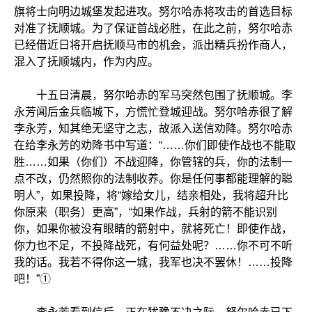
旗将士向明边城堡发起进攻。努尔哈赤将攻击的首选目标
对准了抚顺城。为了保证首战必胜，在此之前，努尔哈赤
已经借近日将开启抚顺马市的机会，派出精兵扮作商人，
混入了抚顺城内，作为内应。
十五日清晨，努尔哈赤的军马突然包围了抚顺城。李
永芳闻后金兵临城下，方慌忙登城迎战。努尔哈赤很了解
李永芳，知其绝无坚守之志，故派入送信劝降。努尔哈赤
在给李永芳的劝降书中写道：“……你们即使作战也不能取
胜……如果（你们）不战迎降，你管辖的兵，你的法制一
点不改，仍然照你的法制收养。你是任何事都能理解的聪
明人”，如果投降，将“嫁给女儿，结亲相处，我将超升比
你原来（职务）更高”，“如果作战，兵射的箭不能识别
你，如果你被没有眼睛的箭射中，就将死亡！即使作战，
你力也不足，不投降战死，有何益处呢？……你不可不听
我的话。我若不得你这一城，我军也决不罢休！……投降
吧！”①