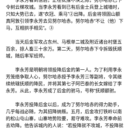
李永芳看到信后，正在犹豫不决之际，努尔哈赤已下
令树云梯攻城。当李永芳看到已有后金士兵登上城墙时，
只知大势已去，遂“衣冠、乘马”②出降。后金将领固山额
真阿敦引领李永芳去见努尔哈赤。努尔哈赤“不让（他）下
马，互相拱手相见”。③
当天后金军攻占东州、马根单二城及附近诸台村堡五
百余，掠人畜三十余万。第二天，努尔哈赤下令拆毁抚顺
城，随后率军班师。
李永芳是明朝将领投降后金的第一人。为了利用李永
芳笼络争取人心，努尔哈赤授予李永芳三等副将，令其继
续统辖抚顺的降民，并将其第七子阿巴泰的长女嫁给了李
永芳。从此，李永芳成了后金的驸马，号称“抚顺额驸。
李永芳投降后金以后，成为了努尔哈赤的得力助手，
几乎每战必随，为其招降纳叛。五月，后金攻打铁岭以南
的松山屯山寨，山寨地势险要，易守难攻。李永芳奉命前
去劝降。他告诉城内的人说：“若投降就不攻城，不投降就