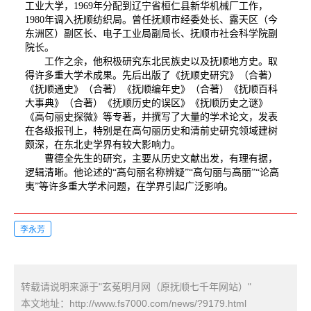
工业大学，1969年分配到辽宁省桓仁县新华机械厂工作，
1980年调入抚顺纺织局。曾任抚顺市经委处长、露天区（今
东洲区）副区长、电子工业局副局长、抚顺市社会科学院副
院长。
工作之余，他积极研究东北民族史以及抚顺地方史。取
得许多重大学术成果。先后出版了《抚顺史研究》（合著）
《抚顺通史》（合著）《抚顺编年史》（合著）《抚顺百科
大事典》（合著）《抚顺历史的误区》《抚顺历史之谜》
《高句丽史探微》等专著，并撰写了大量的学术论文，发表
在各级报刊上，特别是在高句丽历史和清前史研究领域建树
颇深，在东北史学界有较大影响力。
曹德全先生的研究，主要从历史文献出发，有理有据，
逻辑清晰。他论述的“高句丽名称辨疑”“高句丽与高丽”“论高
夷”等许多重大学术问题，在学界引起广泛影响。
李永芳
转载请说明来源于"玄菟明月网（原抚顺七千年网站）"
本文地址：
http://www.fs7000.com/news/?9179.html