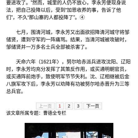
要进攻了。”然而，城里的人仍不放心，李永芳便现身说
法，把自己投降以后，受到“加恩收养的事，告诉了他
们”，不久“那山寨的人都投降了”。④
七月，围清河城，李永芳又出面欲招降清河城守将邹
储贤，遭到守军的一阵痛骂。结果，当清河城被攻破时，
邹储贤并一万多名士兵全部被杀害了。
天命六年（1621年〉，努尔哈赤派兵进攻沈阳、辽阳
时，李永芳均充分发挥了其策反作用，或买通明朝官员，
或买通阵前炮手，致使明军节节失利。沈、辽相继被后金
八旗军攻下后，李永芳以劝降有功被努尔哈赤晋升为三等
总兵官。
上一页
1
2
3
下一页
该文章所属专题：
曹德全专栏