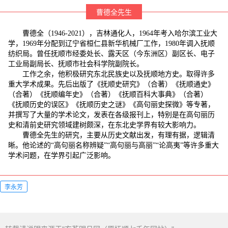
曹德全先生
曹德全（1946-2021），吉林通化人，1964年考入哈尔滨工业大
学，1969年分配到辽宁省桓仁县新华机械厂工作，1980年调入抚顺
纺织局。曾任抚顺市经委处长、露天区（今东洲区）副区长、电子
工业局副局长、抚顺市社会科学院副院长。
工作之余，他积极研究东北民族史以及抚顺地方史。取得许多
重大学术成果。先后出版了《抚顺史研究》（合著）《抚顺通史》
（合著）《抚顺编年史》（合著）《抚顺百科大事典》（合著）
《抚顺历史的误区》《抚顺历史之谜》《高句丽史探微》等专著，
并撰写了大量的学术论文，发表在各级报刊上，特别是在高句丽历
史和清前史研究领域建树颇深，在东北史学界有较大影响力。
曹德全先生的研究，主要从历史文献出发，有理有据，逻辑清
晰。他论述的“高句丽名称辨疑”“高句丽与高丽”“论高夷”等许多重大
学术问题，在学界引起广泛影响。
李永芳