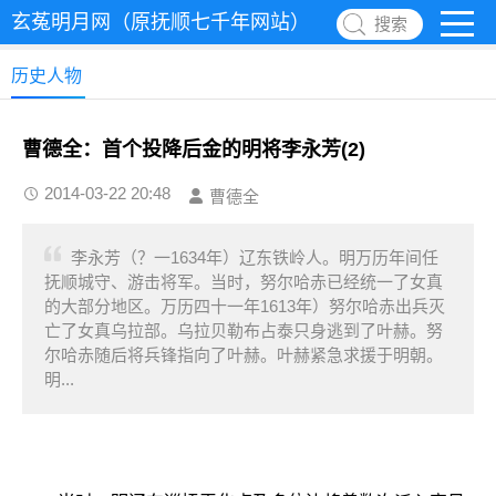
玄菟明月网（原抚顺七千年网站）
搜索
历史人物
曹德全：首个投降后金的明将李永芳(2)
2014-03-22 20:48
曹德全
李永芳（？一1634年）辽东铁岭人。明万历年间任
抚顺城守、游击将军。当时，努尔哈赤已经统一了女真
的大部分地区。万历四十一年1613年）努尔哈赤出兵灭
亡了女真乌拉部。乌拉贝勒布占泰只身逃到了叶赫。努
尔哈赤随后将兵锋指向了叶赫。叶赫紧急求援于明朝。
明...