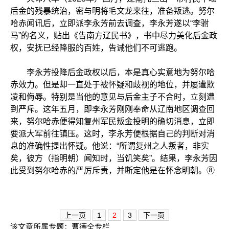
后金的残暴统治，密与明将毛文龙来往，准备叛逃。努尔
哈赤闻讯后，立即派李永芳前去调查，李永芳遂以“李驸
马”的名义，贴出《告南方辽民书》，书中尽力美化后金政
权，安抚已经降服的百姓，告诫他们不可逃跑。
李永芳投降后金政权以后，本是真心实意地为努尔哈
赤效力。但是却一直处于被怀疑和歧视的地位，并屡遭欺
凌和侮辱。特别是当他的意见与后金主子不合时，立刻遭
到严斥。这年五月，即李永芳刚刚奉命从辽南地区调查回
来，努尔哈赤便得知复州军民叛金投明的确切消息，立即
要派大军前往镇压。这时，李永芳便根据自己的判断对消
息的准确性提出怀疑。他说：“所谓复州之人叛者，非实
矣，彼方（指明朝）闻知时，当饥笑矣”。结果，李永芳因
此受到努尔哈赤的严厉斥责，并断定他是在怀念明朝。⑧
上一页
1
2
3
下一页
该文章所属专题：
曹德全专栏