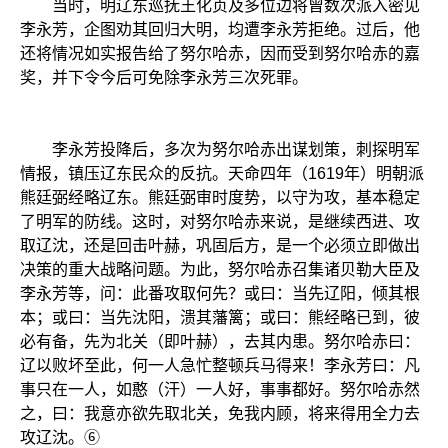
当时，明辽东巡抚王化贞及多位边将曾数次派入密见
李永芳，企图劝其回归大明，均遭李永芳拒绝。过后，他
还将情况如实报告给了努尔哈赤，因而受到努尔哈赤的嘉
奖，并下令今后可免除李永芳三次死罪。
李永芳投降后，多次为努尔哈赤出谋划策，刺探明军
情报，镇压辽东民众的反抗。天命四年（1619年）明朝派
熊廷弼经略辽东。熊廷弼审时度势，以守为攻，基本稳定
了明军的防线。这时，对努尔哈赤来说，是继续西进、攻
取辽沈，还是回击叶赫，巩固后方，是一个必须立即做出
决策的重大战略问题。为此，努尔哈赤召集诸贝勒大臣及
李永芳等，问：此番攻取何先？或曰：当先辽阳，倾其根
本；或曰：当先沈阳，溃其藩篱；或曰：熊经略已到，彼
必有备，先为北关（即叶赫），去其内患。努尔哈赤曰：
辽以败坏至此，何一人急忙整顿兵马得来！李永芳曰：凡
事只在一人，如憨（汗）一人好，事事都好。努尔哈赤然
之，曰：我意亦欲先取北关，免我内顾，将来得用全力去
攻辽沈。⑥