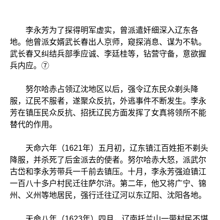
李永芳为了探得明军虚实，曾派遣奸细深入辽东各
地。他曾派女婿武长春出人京师，窥探消息、谋为不轨。
武长春又纠结兵部季应诚、李廷桂等，钻营守备，意欲握
兵内应。⑦
努尔哈赤占领辽沈地区以后，强令辽东民众剃头降
服，辽民不服者，遂聚众反抗，外逃事件不断发生。李永
芳在镇压民众反抗、招抚辽民方面发挥了女真将领所不能
替代的作用。
天命六年（1621年）五月初，辽东镇江百姓拒不剃头
降服，并杀死了后金派去的使者。努尔哈赤大怒，派武尔
古岱和李永芳带兵一千前去镇压。十月，李永芳强迫镇江
一百八十多户村民迁往萨尔浒。第二年，他又将广宁、锦
州、义州等地居民，强行迁往辽河以东辽阳、沈阳各地。
天命八年（1623年）四月，辽南托兰山一带村民不堪