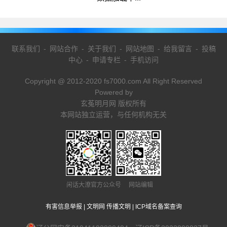
联系我们
-
网站合作
-
关于我们
-
网站地图
-
给我留言
-
投稿
中心
-
申请专栏
-
手机访问
Copyright @ 2012-2020 fs7000.com All Right Reserved
Powered by
玄菟明月网 版权所有
本网站独立运营，与任何机构无关
闲话大潦官方公众号 网站编辑
有害信息举报
|
文明网 传播文明
|
ICP域名备案查询