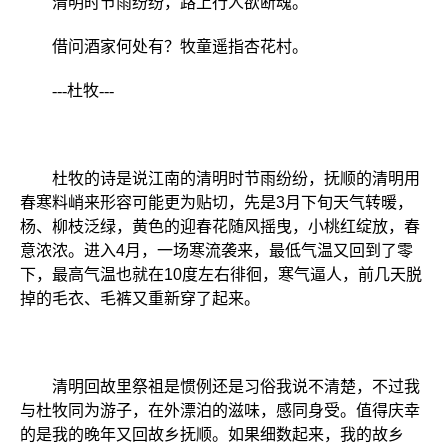
清明时节雨纷纷，路上行人欲断魂。
借问酒家何处有？牧童遥指杏花村。
---杜牧---
杜牧的诗是说江南的清明时节雨纷纷，抚顺的清明用
春寒料峭来形容可能更为贴切，先是3月下旬天气转暖，
杨、柳枝泛绿，黄色的迎春花随风摇曳，小桃红绽放，春
意浓浓。进入4月，一场寒流袭来，最低气温又回到了零
下，最高气温也就在10度左右徘徊，寒气逼人，前几天脱
掉的毛衣、毛裤又重新穿了起来。
清明回故里祭祖是惯例还是习俗我说不清楚，不过我
与杜牧同为游子，在外漂泊的滋味，感同身受。值得庆幸
的是我的晚年又回故乡抚顺。如果细数起来，我的故乡