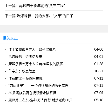
上一篇:
再谈四十多年前的“八三工程”
下一篇:
沧海峰影：我的大学、“文革”的日子
相关文章
04-06
清明节我市各界人士祭扫雷锋墓
04-01
沧海峰影：清明忆父亲
01-28
康熙祭祖七万余人拉着20里长的队伍
10-21
节宇东：秋思故里
07-11
清前故里---赫图阿拉城
07-11
“前清故里”——一个必须纠正的历史错误
07-09
50多满族后裔在抚顺清永陵祭祖
05-18
康熙第二次东巡共7万人同行 射杀老虎60只