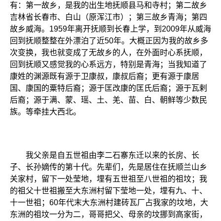
有：第一故乡，是我的出生地抚顺县马和寺村；第二故乡
吉林省长春市、白山（原浑江市）；第三故乡青海；第四
故乡威海。1959年离开抚顺到长春上学，到2009年从威海
回到抚顺整整在外漂泊了近50年。大概正因为我的故乡多
次变换，我也就变成了无故乡的人，在外面时心系抚顺，
回到抚顺又感觉我的心系远方，特别是青海；当我知道了
康姓的渊源既有源于卫康叔，康叔后裔；更有源于康居
国、康国的粟特后裔；源于匡改康的匡氏后裔；源于瓦剌
后裔；源于满、蒙、瑶、土、羌、苗、白、朝鲜等少数民
族。等牵挂大西北。
我父亲是自五世祖由李二石寨东迁以来的长房、长
子、长孙嫡传的第十代。先辈们，先是居住在抚顺兰山乡
关家村，留下一处莹地，埋有五世祖至八世祖的祖坟；我
的祖父十世祖搬至大东洲村留下莹地一处，埋有九、十、
十一世祖；60年代末大东洲村建砖瓦厂占我家的坟地，大
东洲的祖坟一分为二，哥哥把父、母亲的坟挪到高家街，