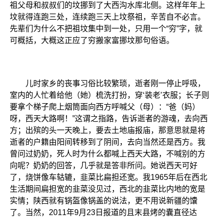
祖父母和叔叔们的坟挪到了大西沟水库北侧。这样年年上
坟就得连跑三处，连续跑三天上坟祭祖，辛苦自不必言。
先辈们为什么不把祖坟集中到一处，只用一个“穷”字，就
可概括，大概这正应了穷搬家富挪坟那句俗语。
儿时家乡的丧事习俗比较繁琐，逝者刚一停止呼吸，
室内的人忙着给他（她）梳洗打扮，穿‘装老’衣服；长子则
要拿个梯子爬上烟筒面向西方呼喊父（母）：“爸（妈）
呀，西天大路啊！”这谓之指路，告诉逝者的游魂，去向西
方；出殡的头一天晚上，要去土地庙报庙，那意思就是将
逝者的户籍由阳间转移到了阴间，去向当然还是西方。我
曾问过奶奶，死人时为什么都喊上西天大路，不喊别的方
向呢？奶奶的回答，几乎就是答非所问。她说西天可好
了，烧饼像车轱辘，韭菜比扁担还宽。我1965年后在西北
生活期间扁担宽的韭菜没见过，西北的韭菜比内地的宽是
实情；陕西就有锅盔像锅盖的说法，更不用说新疆的馕
了。当然，2011年9月23日报道的且末县烤的囊直径达