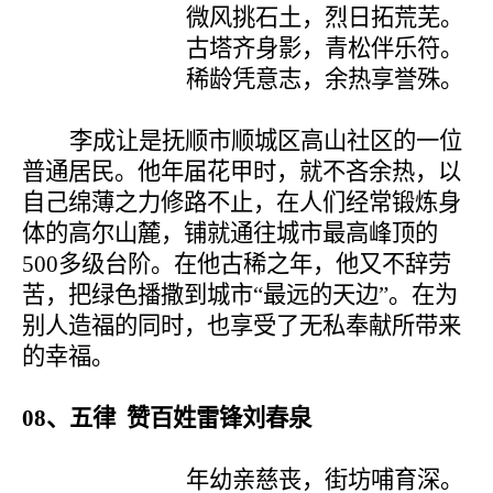
微风挑石土，烈日拓荒芜。
古塔齐身影，青松伴乐符。
稀龄凭意志，余热享誉殊。
李成让是抚顺市顺城区高山社区的一位
普通居民。他年届花甲时，就不吝余热，以
自己绵薄之力修路不止，在人们经常锻炼身
体的高尔山麓，铺就通往城市最高峰顶的
500
多级台阶。在他古稀之年，他又不辞劳
苦，把绿色播撒到城市“最远的天边”。在为
别人造福的同时，也享受了无私奉献所带来
的幸福。
08
、五律 赞百姓雷锋刘春泉
年幼亲慈丧，街坊哺育深。