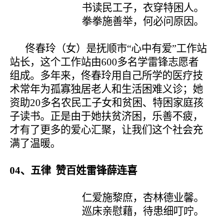
书读民工子，衣穿特困人。
拳拳施善举，何必问原因。
佟春玲（女）是抚顺市“心中有爱”工作站
站长，这个工作站由
600
多名学雷锋志愿者
组成。多年来，佟春玲用自己所学的医疗技
术常年为孤寡独居老人和生活困难义诊；她
资助
20
多名农民工子女和贫困、特困家庭孩
子读书。正是由于她扶贫济困，乐善不疲，
才有了更多的爱心汇聚，让我们这个社会充
满了温暖。
04
、五律 赞百姓雷锋薛连喜
仁爱施黎庶，杏林德业馨。
巡床亲慰藉，待患细叮咛。