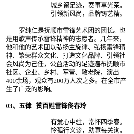
城乡留足迹，赛事享光荣。
引领新风尚，品牌铸艺精。
罗纯仁是抚顺市雷锋艺术团的团长。也
是用歌声传承雷锋精神的志愿者。几年来，
他和他的艺术团以弘扬主旋律、弘扬雷锋精
神、繁荣群众文化、打造文化品牌、引领社
会风尚为己任，公益活动的足迹遍布抚顺市
社区、企业、乡村、军营、敬老院，演出
400
余场，观众有
200
万人次之多。在全市产
生了广泛的影响。
03
、五律 赞百姓雷锋佟春玲
有爱心中驻，常怀四季春。
怜孤行义诊，助寡每关询。