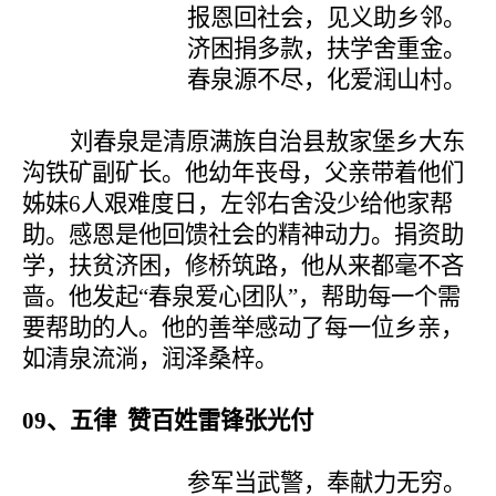
报恩回社会，见义助乡邻。
济困捐多款，扶学舍重金。
春泉源不尽，化爱润山村。
刘春泉是清原满族自治县敖家堡乡大东
沟铁矿副矿长。他幼年丧母，父亲带着他们
姊妹
6
人艰难度日，左邻右舍没少给他家帮
助。感恩是他回馈社会的精神动力。捐资助
学，扶贫济困，修桥筑路，他从来都毫不吝
啬。他发起“春泉爱心团队”，帮助每一个需
要帮助的人。他的善举感动了每一位乡亲，
如清泉流淌，润泽桑梓。
09
、五律 赞百姓雷锋张光付
参军当武警，奉献力无穷。