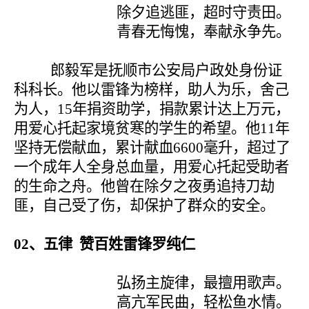
除夕追逃匪，超时守责田。
青春无悔愧，奉献永争先。
郎毅军是抚顺市公安局户政处身份证
科科长。他以雷锋为榜样，助人为乐，舍己
为人，
15
年捐资助学，捐款累计达上万元，
用爱心托起家境贫寒的学生的希望。他
11
年
坚持无偿献血，累计献血
6600
毫升，超过了
一个成年人全身总血量，用爱心托起受助者
的生命之舟。他曾在除夕之夜勇追持刀劫
匪，自己受了伤，却保护了群众的安全。
02
、五律 赞百姓雷锋罗纯仁
弘扬主旋律，最擅用歌声。
高亢军民曲，轻松鱼水情。