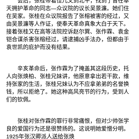
会后，张桂带着侄儿又到北平，找到了曾在奉
天拥护革命的同志—众议院的议长吴景濂。她们住
在吴家。张桂在众议院报告了张榕被害的经过，又
由吴景濂等人作证，使奉天革命真象大白于天下。
接着张桂又在高等法院控诉赵尔巽、张作霖、袁金
铠合谋杀害张榕经过，请逮捕凶手法办，但都由于
袁世凯的庇护而没有结果。
辛亥革命后，张作霖为了掩盖其这段历史，托
人向张焕柏、张桂兄妹讲，他原意拿出若干款，维
持张家的生活，张桂兄妹认为不应拿弟弟的名誉换
钱，所以拒绝了。她这种高风亮节的行为，受到人
们的钦佩。
张桂对张作霖的罪行非常痛恨，但对少帅张学
良的爱国行为还是很赞扬的。这说明她爱憎分明。
1925年张汉卿派人送给张焕