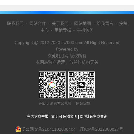
联系我们
-
网站合作
-
关于我们
-
网站地图
-
给我留言
-
投稿
中心
-
申请专栏
-
手机访问
Copyright @ 2012-2020 fs7000.com All Right Reserved
Powered by
玄菟明月网 版权所有
本网站独立运营，与任何机构无关
闲话大潦官方公众号 网站编辑
有害信息举报
|
文明网 传播文明
|
ICP域名备案查询
辽公网安备21041102000404
辽ICP备2022000827号