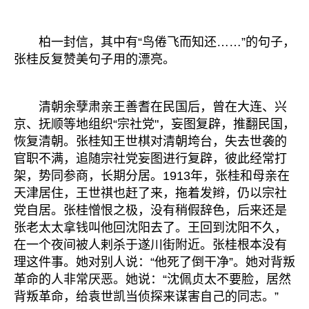
柏一封信，其中有“鸟倦飞而知还……”的句子，
张桂反复赞美句子用的漂亮。
清朝余孽肃亲王善耆在民国后，曾在大连、兴
京、抚顺等地组织“宗社党"，妄图复辟，推翻民国，
恢复清朝。张桂知王世棋对清朝垮台，失去世袭的
官职不满，追随宗社党妄图进行复辟，彼此经常打
架，势同参商，长期分居。1913年，张桂和母亲在
天津居住，王世祺也赶了来，拖着发辫，仍以宗社
党自居。张桂憎恨之极，没有稍假辞色，后来还是
张老太太拿钱叫他回沈阳去了。王回到沈阳不久，
在一个夜间被人剌杀于遂川街附近。张桂根本没有
理这件事。她对别人说：“他死了倒干净”。她对背叛
革命的人非常厌恶。她说：“沈佩贞太不要脸，居然
背叛革命，给袁世凯当侦探来谋害自己的同志。”