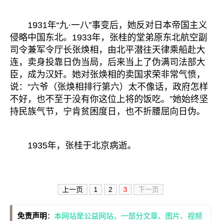
1931年“九·一八”事变后，她反对日本帝国主义
侵略中国东北。1933年，张桂的堂弟原东北航空副
司令兼军令厅长张焕相，由北平潜往天律乘船赴大
连，卖身投靠日伪当局，后来当上了伪满司法部大
臣，成为汉奸。她对张焕相的卖国求荣非常气愤，
说：“六爷（张焕相排行第六）太不像话，政府怎样
不好，也不至于没有你这位上将的饭吃。”她始终坚
持民族气节，宁肯贫困度日，也不折腰屈向日伪。
1935年，张桂于北京病逝。
上一页
1
2
3
下一页
免责声明
：
本网站是公益网站，一部分文章、图片、视频