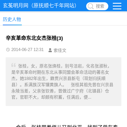
玄菟明月网（原抚顺七千年网站）
搜索
历史人物
辛亥革命东北女杰张桂(3)
2014-06-27 12:31
索佳文
张桂，女，原名张焕桂，别号洁岩，化名张淑秋，
是辛亥革命时期在东北从事同盟会革命活动的著名女
杰，她1882年出生，籍贯兴京县新屯（现划归抚順
县）。系满族汉军镶黄旗人。 张桂其祖先曾在兴京县
永陵当差，父亲张钦善，曾做过广宁府（北镇县）仓
官，官职不大，却颇有积蓄，任满后，便...