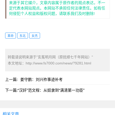
来源于其它媒介，文章内容属于原作者的观点表达，不一
定代表本网站观点。本网站不承担任何法律责任。如有任
何侵犯个人权益和版权问题，请联系我们及时删除!
革命
东北
女杰
转载请说明来源于"玄菟明月网（原抚顺七千年网站）"
本文地址：
http://www.fs7000.com/news/?9281.html
上一篇:
姜守鹏：刘兴祚事迹补考
下一篇:
“汉奸”范文程：从奴隶到“满清第一功臣”
相关文章