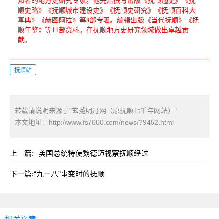
知名的地方史研究专家。他先后撰写出版《抚顺通史》《抚
顺史略》《抚顺城市建设史》《抚顺史研究》《抚顺百科大
事典》《赫图阿拉》等8部专著。编辑出版《当代抚顺》《抚
顺年鉴》等11部资料。在抚顺地方史研究领域做出卓越贡
献。
抚顺站
转载请说明来源于"玄菟明月网（原抚顺七千年网站）"
本文地址：
http://www.fs7000.com/news/?9452.html
上一篇:
美国总统特使魏德迈视察抚顺经过
下一篇:
“九一八”事变时的抚顺