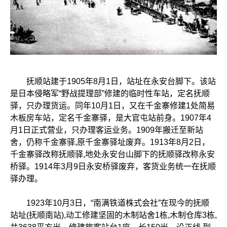
抚顺站建于1905年8月1日，站址在永安台脚下。该站
是日本侵略军“野战提理部”修建的临时性车站，定名抚顺
驿，只办理货运。同年10月1日，又在千金寨修建1处简易
木板房车站，定名千金寨驿，是大官屯站前身。1907年4
月1日正式营业，只办理客运业务。1909年搬迁至新站
舍，仍称千金寨驿,原千金寨驿址废弃。1913年8月2日，
千金寨驿改称抚顺驿,地处永安台山脚下的抚顺驿改称永安
桥驿。1914年3月9日永安桥驿废弃，客货业务统一在抚顺
驿办理。
1923年10月3日，“南满铁道株式会社”在现今的抚顺
站址(抚顺南站),动工修建坚固的木制站舍1栋,木制仓库3栋,