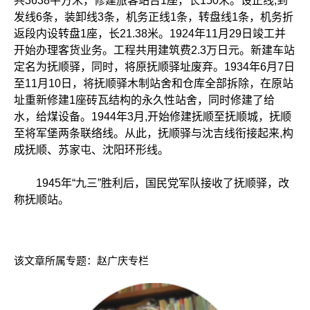
共3638平方米，修建旅客站台1座，长150米。设正线,到
发线6条，装卸线3条，机务正线1条，转盘线1条，机务折
返段内设转盘1座，长21.38米。1924年11月29日竣工并
开始办理客货业务。工程共用建筑费2.3万日元。新建车站
定名为抚顺驿，同时，将原抚顺驿址废弃。1934年6月7日
至11月10日，将抚顺驿木制站舍和仓库全部拆除，在原站
址重新修建1座砖瓦结构的永久性站舍，同时修建了给
水，给煤设备。1944年3月,开始修建抚顺至抚顺城，抚顺
至将军堡两条联络线。从此，抚顺驿与沈吉线衔接起来,构
成抚顺、苏家屯、沈阳环形线。
1945年“九三”胜利后，国民党军队接收了抚顺驿，改
称抚顺站。
该文章所属专题：
赵广庆专栏