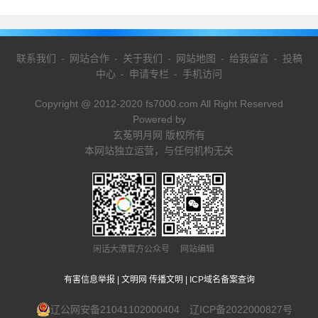
联系我们
-
网站合作
-
关于我们
-
网站地图
-
给我留言
-
投稿
中心
-
申请专栏
-
手机访问
Copyright @ 2012-2020 fs7000.com All Right Reserved
Powered by
玄菟明月网 版权所有
本网站独立运营，与任何机构无关
闲话大潦官方公众号 网站编辑
有害信息举报
|
文明网 传播文明
|
ICP域名备案查询
辽公网安备21041102000404
辽ICP备2022000827号