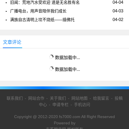
04-04
旧闻：荒地汽水受欢迎 道是无名胜有名
04-03
广播电台，用声音陪伴我们成长
04-02
满族自古清明上坟不烧纸——插佛托
文章评论
数据加载中...
数据加载中...
联系我们
-
网站合作
-
关于我们
-
网站地图
-
给我留言
-
投稿
中心
-
申请专栏
-
手机访问
Copyright @ 2012-2020 fs7000.com All Right Reserved
Powered by