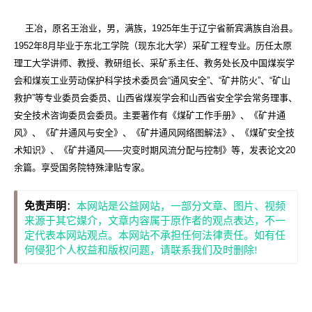
王冶，原名王治业，男，满族，1925年生于辽宁省新宾满族自治县。
1952年8月毕业于东北工学院（现东北大学）采矿工程专业。历任太原
理工大学讲师、教授、教研组长、采矿系主任、教务处长及中国煤炭学
会和煤炭工业劳动保护科学技术委员会“通风安全”、“矿井防火”、“矿山
救护”等专业委员会委员、山西省煤炭学会和山西省安全学会常务理事、
安全技术咨询委员会委员。主要著作有《煤矿工作手册》、《矿井通
风》、《矿井通风与安全》、《矿井通风网络图解法》、《煤矿安全技
术知识》、《矿井通风——灾变时期风流分配与控制》等，发表论文20
余篇。享受国务院特殊津贴专家。
免责声明
：
本网站是公益网站，一部分文章、图片、视频
来源于其它媒介，文章内容属于原作者的观点表达，不一
定代表本网站观点。本网站不承担任何法律责任。如有任
何侵犯个人权益和版权问题，请联系我们及时删除!