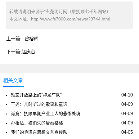
转载请说明来源于"玄菟明月网（原抚顺七千年网站）"
本文地址：
http://www.fs7000.com/news/?9744.html
上一篇:
曾榕辉
下一篇:
赵庆台
相关文章
04-10
难忘开放路上的“神龙车队”
04-09
王尧：儿时听过的歌谣和童话
04-09
肖竞：抚顺早期产业工人的悲惨处境
04-09
孙相适：被消失的詹泰格格
04-05
我们的毛泽东思想文艺宣传队