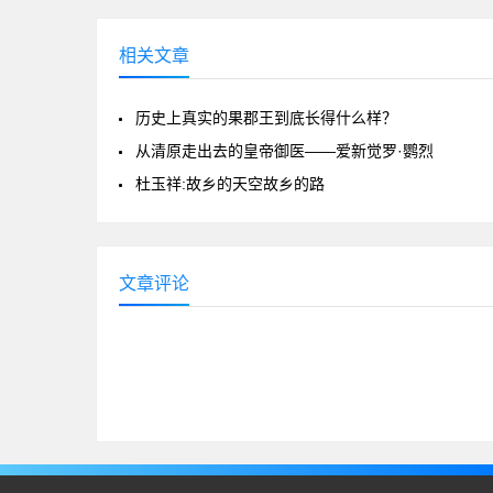
相关文章
历史上真实的果郡王到底长得什么样？
从清原走出去的皇帝御医——爱新觉罗·鹦烈
杜玉祥:故乡的天空故乡的路
文章评论