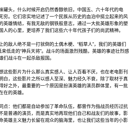
罐头，什么时候开启仍然香醇依旧，中国五、六十年代的电
无穷。它们忠实地记述了一个民族从历史的血泊中挺立起来的风
的英雄情结，有我无敌的钢铁般意志，通过一大批英雄形象的塑
国人的心里，更培养了我们这些六十年代孩子们的尚武精神。
的敌人绝不是一打就倒的土偶木梗、“稻草人”，我们的英雄们
低来低走的“神兵天将”。战斗的场面激烈残酷，英雄的事迹壮烈感
雄们战斗在一起杀敌报国。
这些影片为什么那么真实感人、让人百看不厌，也在老电影刊
明白，这些影片之所以感人至深、魅力经久不衰，除了取材于真
得好之外，最重要的一个原因是扮演英雄的演员群体里，有一批
在在的英雄。
点：他们都是自幼参加了革命队伍，都曾作为指战员经历过抗
不是普通的演员，而是真实地再现他们自己和战友们的故事，影
命英雄主义魅力长留在观众的脑海里，也让我们这些当年的小影