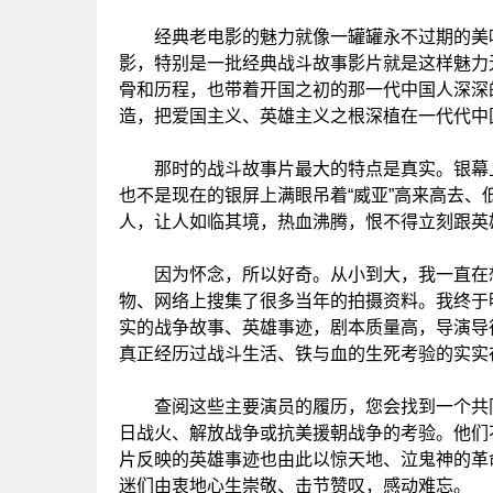
经典老电影的魅力就像一罐罐永不过期的美味
影，特别是一批经典战斗故事影片就是这样魅力
骨和历程，也带着开国之初的那一代中国人深深
造，把爱国主义、英雄主义之根深植在一代代中
那时的战斗故事片最大的特点是真实。银幕上
也不是现在的银屏上满眼吊着“威亚”高来高去、
人，让人如临其境，热血沸腾，恨不得立刻跟英
因为怀念，所以好奇。从小到大，我一直在想
物、网络上搜集了很多当年的拍摄资料。我终于
实的战争故事、英雄事迹，剧本质量高，导演导
真正经历过战斗生活、铁与血的生死考验的实实
查阅这些主要演员的履历，您会找到一个共同
日战火、解放战争或抗美援朝战争的考验。他们
片反映的英雄事迹也由此以惊天地、泣鬼神的革
迷们由衷地心生崇敬、击节赞叹，感动难忘。