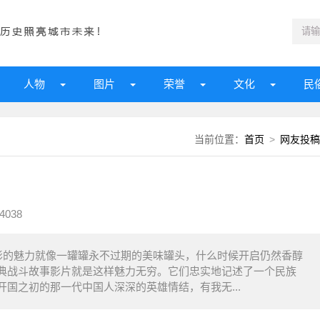
人物
图片
荣誉
文化
民
当前位置：
首页
>
网友投稿
4038
影的魅力就像一罐罐永不过期的美味罐头，什么时候开启仍然香醇
典战斗故事影片就是这样魅力无穷。它们忠实地记述了一个民族
国之初的那一代中国人深深的英雄情结，有我无...