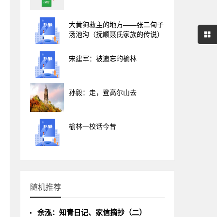
大黄狗救主的地方——张二甸子
汤池沟（抚顺聂氏家族的传说）
宋建军：被遗忘的榆林
孙毅：走，登高尔山去
榆林一校话今昔
随机推荐
余泓：知青日记、家信摘抄（二）