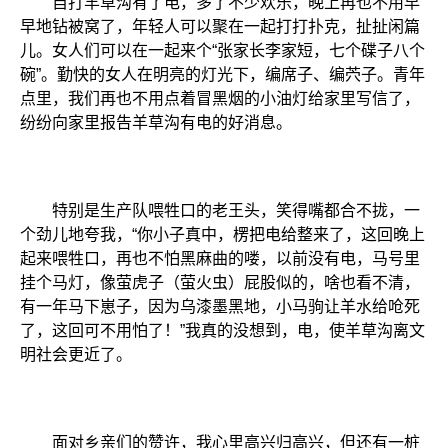
自打羊草沟有了电，多了不少欢乐，晚上再也不用早
早地钻被窝了，年轻人可以聚在一起打打扑克，扯扯闲篇
儿。女人们可以在一起来个“张家长李家短，七个碟子八个
碗”。勤快的女人在明亮的灯光下，编席子、编茓子。青年
点里，我们再也不用点着冒黑烟的小油灯给家里写信了，
纷纷向家里报告羊草沟有电的好消息。
特别是生产队喂牲口的老王头，笑得嘴都合不拢，一
个劲儿地夸我，“你小子真中，楞把电给整来了，这回晚上
起来喂牲口，再也不怕黑麻曲的喽，以前没有电，马号里
挂个马灯，像萤虎子（萤火虫）屁股似的，啥也看不清，
有一年马下崽子，因为乌漆墨黑地，小马驹让羊水给呛死
了，这回可不用怕了！”我真的没想到，电，使羊草沟离文
明社会更近了。
面对乡亲们的赞许，我心里高兴归高兴，但还有一桩