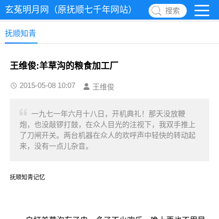
玄菟明月网（原抚顺七千年网站）
搜索
抚顺知青
王维俊:羊草沟的粮食加工厂
2015-05-08 10:07
王维俊
一九七一年六月十八日，开机典礼！那天没放鞭
炮，也没敲锣打鼓，在众人目光的注视下，我双手推上
了刀闸开关。两台机器在众人的欢呼声中轻快的转动起
来，没有一点儿杂音。
抚顺知青记忆