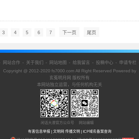
3
4
5
6
7
下一页
尾页
-
网站合作
-
关于我们
-
网站地图
-
给我留言
-
投稿中心
-
申请专栏
Copyright @ 2012-2020 fs7000.com All Right Reserved Powered by
玄菟明月网 版权所有
本网站独立运营，与任何机构无关
闲话大潦官方公众号 网站编辑
有害信息举报
|
文明网 传播文明
|
ICP域名备案查询