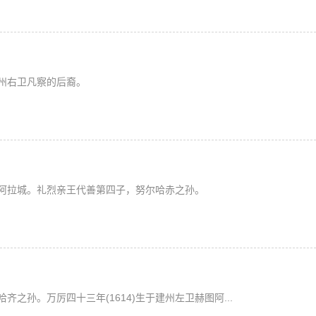
州右卫凡察的后裔。
赫图阿拉城。礼烈亲王代善第四子，努尔哈赤之孙。
之孙。万厉四十三年(1614)生于建州左卫赫图阿...