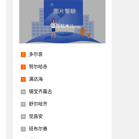
猛哥帖木儿
多尔衮
努尔哈赤
满达海
锡宝齐篇古
舒尔哈齐
觉昌安
班布尔善