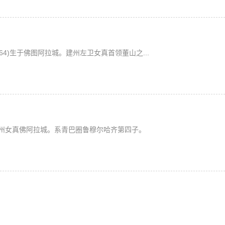
64)生于佛图阿拉城。建州左卫女真首领董山之...
于建州女真佛阿拉城。系青巴圈鲁穆尔哈齐第四子。