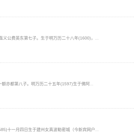
公费英东第七子。生于明万历二十八年(1600)，...
亦都第八子。明万历二十五年(1597)生于佛阿...
85)十一月四日生于建州女真波勒密城（今新宾网户...