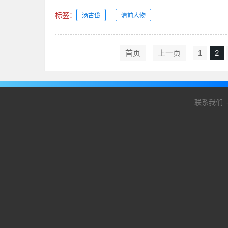
标签：
汤古岱
清前人物
首页
上一页
1
2
联系我们