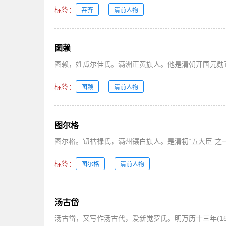
标签：
吞齐
清前人物
图赖
图赖，姓瓜尔佳氏。满洲正黄旗人。他是清朝开国元勋直义
标签：
图赖
清前人物
图尔格
图尔格。钮祜禄氏，满州镶白旗人。是清初“五大臣”之一额
标签：
图尔格
清前人物
汤古岱
汤古岱，又写作汤古代，爱新觉罗氏。明万历十三年(15