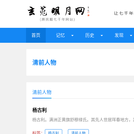
首页
记忆
历史
发现
清前人物
清前人物
杨古利
杨古利。满洲正黄旗舒穆禄氏。其先人世居珲春地方，
标签：
杨古利
清前人物