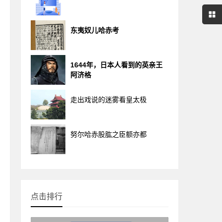
东夷奴儿哈赤考
1644年，日本人看到的英亲王
阿济格
走出戏说的迷雾看皇太极
努尔哈赤股肱之臣额亦都
点击排行