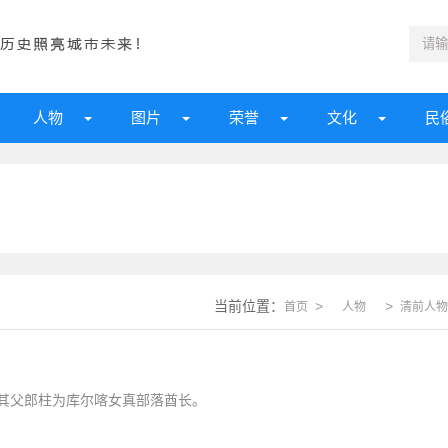
人物
图片
荣誉
文化
民
当前位置：
>
>
首页
人物
清前人物
其父郎柱为库尔喀女真部落酋长。