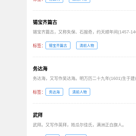
锡宝齐篇古
锡宝齐篇古，又称失保、石报奇，约天顺年间(1457-14
标签：
锡宝齐篇古
清前人物
务达海
务达海，又写作吴达海。明万历二十九年(1601)生
标签：
务达海
清前人物
武拜
武拜。又写作英拜，姓瓜尔佳氏，满洲正白旗人。