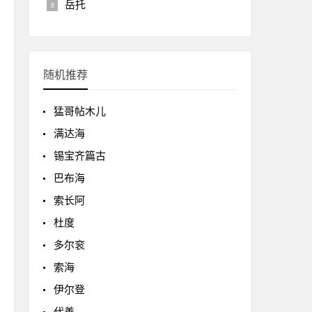
岳托
随机推荐
猛哥帖木儿
满达海
锡宝齐篇古
巴布海
索长阿
杜度
多尔衮
索海
伊尔登
代善