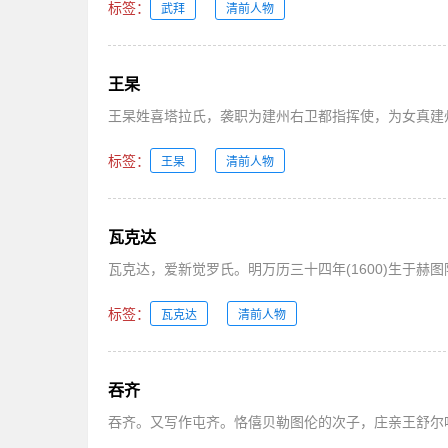
标签：
武拜
清前人物
王杲
王杲姓喜塔拉氏，袭职为建州右卫都指挥使，为女真建
标签：
王杲
清前人物
瓦克达
瓦克达，爱新觉罗氏。明万历三十四年(1600)生于
标签：
瓦克达
清前人物
吞齐
吞齐。又写作屯齐。恪僖贝勒图伦的次子，庄亲王舒尔哈齐