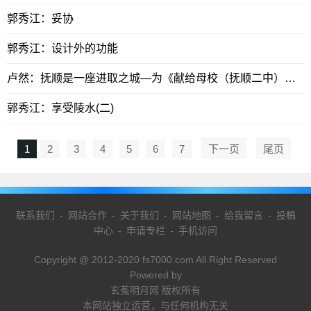
郭秀江：妥协
郭秀江：设计外的功能
卢然：抚顺是一座进取之城—为《献给母校（抚顺二中）的回忆》一书作序
郭秀江：享受陵水(二)
1
2
3
4
5
6
7
下一页
尾页
联系我们
-
网站合作
-
关于我们
-
网站地图
-
给我留言
-
投稿
中心
-
申请专栏
-
手机访问
Copyright @ 2012-2020 fs7000.com All Right Reserved
Powered by
玄菟明月网 版权所有
本网站独立运营，与任何机构无关