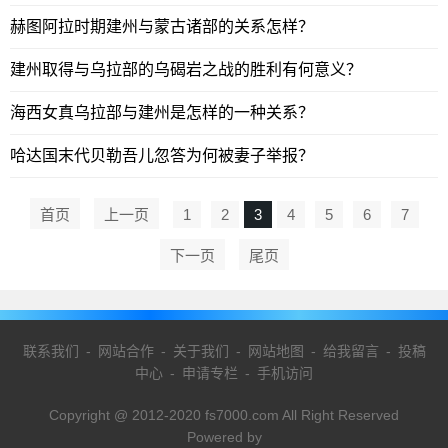
赫图阿拉时期建州与蒙古诸部的关系怎样？
建州取得与乌拉部的乌碣岩之战的胜利有何意义？
海西女真乌拉部与建州是怎样的一种关系？
哈达国末代贝勒吾儿忽答为何被妻子举报？
首页
上一页
1
2
3
4
5
6
7
下一页
尾页
联系我们
-
网站合作
-
关于我们
-
网站地图
-
给我留言
-
投稿
中心
-
申请专栏
-
手机访问
Copyright @ 2012-2020 fs7000.com All Right Reserved
Powered by