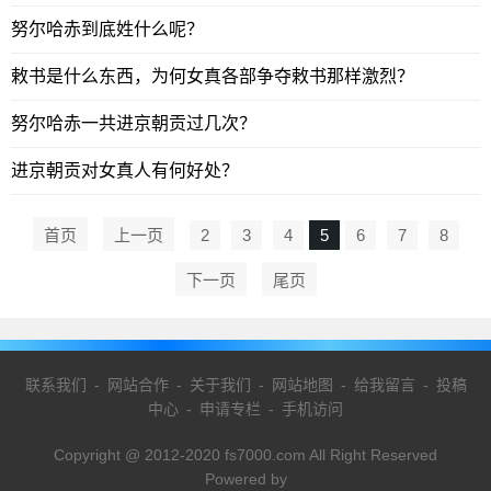
努尔哈赤到底姓什么呢？
敕书是什么东西，为何女真各部争夺敕书那样激烈？
努尔哈赤一共进京朝贡过几次？
进京朝贡对女真人有何好处？
首页
上一页
2
3
4
5
6
7
8
下一页
尾页
联系我们
-
网站合作
-
关于我们
-
网站地图
-
给我留言
-
投稿
中心
-
申请专栏
-
手机访问
Copyright @ 2012-2020 fs7000.com All Right Reserved
Powered by