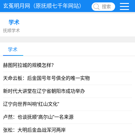
玄菟明月网（原抚顺七千年网站）
搜索
学术
抚顺学术
学术
赫图阿拉城的规模怎样？
天命云板：后金国号年号俱全的唯一实物
新时代大讲堂在辽宁省朝阳市成功举办
辽宁向世界叫响“红山文化”
卢然：也谈抚顺“高尔山”一名来源
张松：大明后金血战浑河两岸