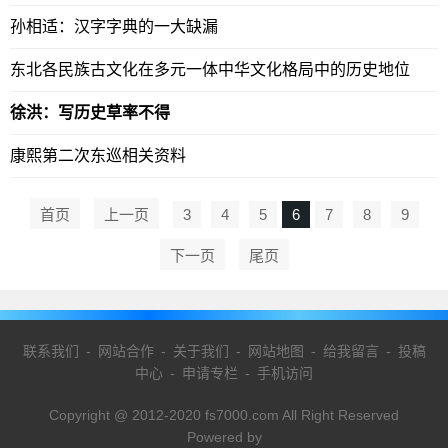
孙相适：汉字字典的一大缺漏
东北各民族古文化在多元一体中华文化格局中的历史地位
徐洪：写历史草率不得
康熙第二次东巡相关资料
首页
上一页
3
4
5
6
7
8
9
下一页
尾页
联系我们
-
网站合作
-
关于我们
-
网站地图
-
给我留言
-
投稿
中心
-
申请专栏
-
手机访问
Copyright @ 2012-2020 fs7000.com All Right Reserved
Powered by