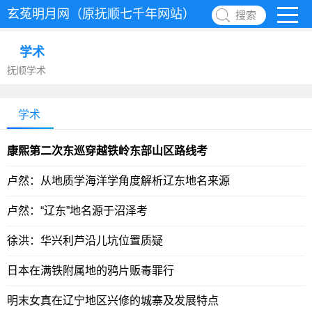
玄菟明月网（原抚顺七千年网站）
搜索
学术
抚顺学术
学术
康熙第二次东巡穿越铁岭东部山区路线考
卢然：从地质学海洋学角度解析辽东地名来源
卢然：“辽东”地名源于沼泽考
徐洪：华兴利芦沿儿坑位置质疑
日本在满铁附属地的鸦片贩毒罪行
明末女真在辽宁地区兴修的城寨及发展特点