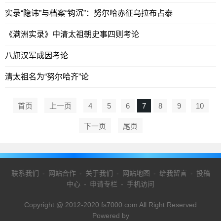
实录“隐讳”与档案“钩沉”：努尔哈赤征乌拉布占泰
《满洲实录》中清太祖朝史事四则考论
八旗汉军成因考论
清太祖名为“努尔哈齐”论
首页
上一页
4
5
6
7
8
9
10
下一页
尾页
联系我们
-
网站合作
-
关于我们
-
网站地图
-
给我留言
-
投稿
中心
-
申请专栏
-
手机访问
Copyright @ 2012-2020 fs7000.com All Right Reserved
Powered by