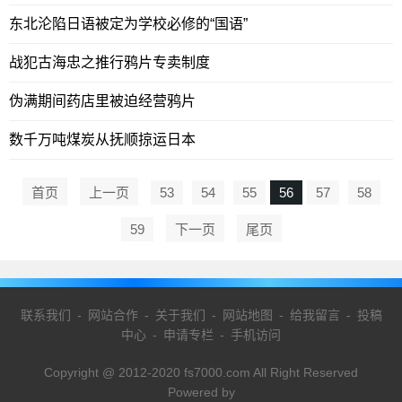
东北沦陷日语被定为学校必修的“国语”
战犯古海忠之推行鸦片专卖制度
伪满期间药店里被迫经营鸦片
数千万吨煤炭从抚顺掠运日本
首页
上一页
53
54
55
56
57
58
59
下一页
尾页
联系我们
-
网站合作
-
关于我们
-
网站地图
-
给我留言
-
投稿
中心
-
申请专栏
-
手机访问
Copyright @ 2012-2020 fs7000.com All Right Reserved
Powered by