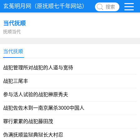
玄菟明月网（原抚顺七千年网站）
搜索
当代抚顺
抚顺当代
当代抚顺
战犯管理所对战犯的人道与宽待
战犯三尾丰
参与活人试验的战犯榊原秀夫
战犯佐佐木到一南京屠杀3000中国人
罪行累累的战犯藤田茂
伪满抚顺监狱典狱长大村忍