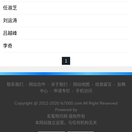
任淑芝
刘运涛
吕越峰
李奇
1
联系我们
-
网站合作
-
关于我们
-
网站地图
-
给我留言
-
投稿
中心
-
申请专栏
-
手机访问
Copyright @ 2012-2020 fs7000.com All Right Reserved
Powered by
玄菟明月网 版权所有
本网站独立运营，与任何机构无关