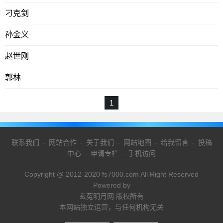
刁克剑
孙金义
赵世刚
郭林
1
联系我们
-
网站合作
-
关于我们
-
网站地图
-
给我留言
-
投稿
中心
-
申请专栏
-
手机访问
Copyright @ 2012-2020 fs7000.com All Right Reserved
Powered by
玄菟明月网 版权所有
本网站独立运营，与任何机构无关