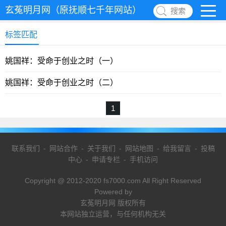
玄菟明月网（原抚顺七千年网站）
搜索
标签匹配
姚国祥：受命于创业之时（一）
姚国祥：受命于创业之时（二）
1
联系我们
-
网站合作
-
关于我们
-
网站地图
-
给我留言
-
投稿
中心
-
申请专栏
-
手机访问
Copyright @ 2012-2020 fs7000.com All Right Reserved
Powered by
玄菟明月网 版权所有
本网站独立运营，与任何机构无关