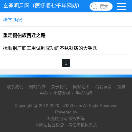
玄菟明月网（原抚顺七千年网站）
搜索
标签匹配
重走锡伯族西迁之路
抚顺钢厂职工用试制成功的不锈钢铸的大钥匙
1
联系我们
-
网站合作
-
关于我们
-
网站地图
-
给我留言
-
投稿
中心
-
申请专栏
-
手机访问
Copyright @ 2012-2020 fs7000.com All Right Reserved
Powered by
玄菟明月网 版权所有
本网站独立运营，与任何机构无关