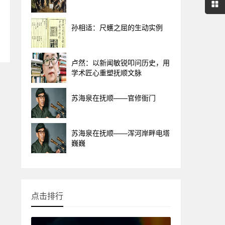
孙相适：尺蠖之屈的生动实例
卢然：以新闻敏锐叩问历史，用
学术匠心重塑抚顺文脉
苏海泉在抚顺——官修衙门
苏海泉在抚顺——浑河岸畔电塔
巍巍
点击排行