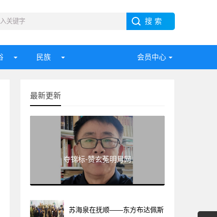
俗
民族
会员中心
最新更新
夺锦标-赞玄菟明月网
苏海泉在抚顺——东方布达佩斯