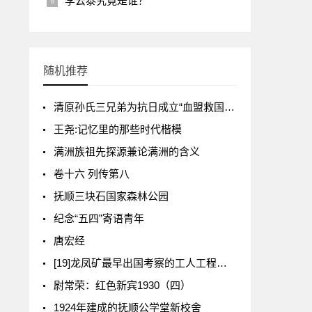
李云泰究竟是谁？
随机推荐
清原孙氏三兄弟为抗日成立“血盟救国军”
王尧:记忆里的那些时代楷模
满洲族祖先探源兼论满洲的含义
卷十六 列传第八
抚顺三块石国家森林公园
纪念“五四”寄语青年
唐宏经
[19]龙凤矿最早出国考察的工人工程师——金永清
尉常荣：红色新宾1930（四）
1924年建成的抚顺公学堂新校舍