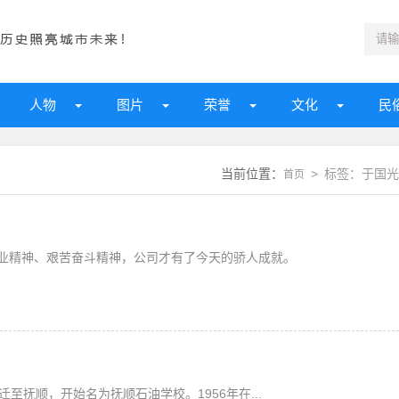
人物
图片
荣誉
文化
民
当前位置：
> 标签：于国光
首页
业精神、艰苦奋斗精神，公司才有了今天的骄人成就。
迁至抚顺，开始名为抚顺石油学校。1956年在...