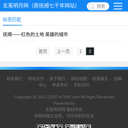
玄菟明月网（原抚顺七千年网站）
搜索
标签匹配
抚顺——红色的土地 英雄的城市
首页
上一页
1
2
联系我们
-
网站合作
-
关于我们
-
网站地图
-
给我留言
-
投稿
中心
-
申请专栏
-
手机访问
Copyright @ 2012-2020 fs7000.com All Right Reserved
Powered by
玄菟明月网 版权所有
本网站独立运营，与任何机构无关