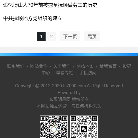
追忆博山人70年前被掳至抚顺做劳工的历史
中共抚顺地方党组织的建立
1
2
下一页
尾页
联系我们
-
网站合作
-
关于我们
-
网站地图
-
给我留言
-
投稿
中心
-
申请专栏
-
手机访问
Copyright @ 2012-2020 fs7000.com All Right Reserved
Powered by
玄菟明月网 版权所有
本网站独立运营，与任何机构无关