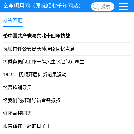
玄菟明月网（原抚顺七千年网站）
搜索
标签匹配
论中国共产党与东北十四年抗战
抚顺首任公安局长孙培臣回忆点滴
将乘务员的工作干得风生水起的邓凤兰
1949，抚顺开展创新记录运动
忆雷锋辅导员
忆我们的好辅导员雷锋叔叔
缅怀雷锋同志
和雷锋在一起的日子里