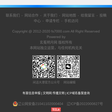
联系我们
-
网站合作
-
关于我们
-
网站地图
-
给我留言
-
投稿
中心
-
申请专栏
-
手机访问
Copyright @ 2012-2020 fs7000.com All Right Reserved
Powered by
玄菟明月网 版权所有
本网站独立运营，与任何机构无关
闲话大潦官方公众号 网站编辑
有害信息举报
|
文明网 传播文明
|
ICP域名备案查询
辽公网安备21041102000404
辽ICP备2022000827号
51La