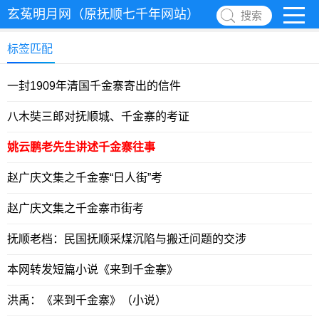
玄菟明月网（原抚顺七千年网站）
搜索
标签匹配
一封1909年清国千金寨寄出的信件
八木奘三郎对抚顺城、千金寨的考证
姚云鹏老先生讲述千金寨往事
赵广庆文集之千金寨“日人街”考
赵广庆文集之千金寨市街考
抚顺老档：民国抚顺采煤沉陷与搬迁问题的交涉
本网转发短篇小说《来到千金寨》
洪禹：《来到千金寨》（小说）