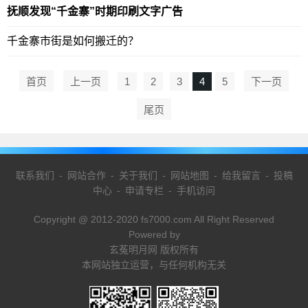
抚顺发现“千金寨”时期印刷文字广告
千金寨市街是如何搬迁的？
首页
上一页
1
2
3
4
5
下一页
尾页
联系我们
-
网站合作
-
关于我们
-
网站地图
-
给我留言
-
投稿
中心
-
申请专栏
-
手机访问
Copyright @ 2012-2020 fs7000.com All Right Reserved
Powered by
玄菟明月网 版权所有
本网站独立运营，与任何机构无关