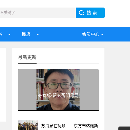
俗
民族
会员中心
最新更新
夺锦标-赞玄菟明月网
苏海泉在抚顺——东方布达佩斯