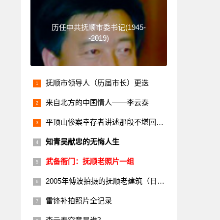
历任中共抚顺市委书记(1945-
-2019)
抚顺市领导人（历届市长）更迭
来自北方的中国情人——李云泰
平顶山惨案幸存者讲述那段不堪回首的历史
知青吴献忠的无悔人生
武备衙门：抚顺老照片一组
2005年傅波拍摄的抚顺老建筑（日本楼）
雷锋补拍照片全记录