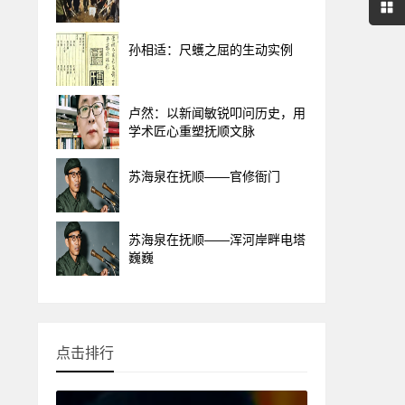
孙相适：尺蠖之屈的生动实例
卢然：以新闻敏锐叩问历史，用
学术匠心重塑抚顺文脉
苏海泉在抚顺——官修衙门
苏海泉在抚顺——浑河岸畔电塔
巍巍
点击排行