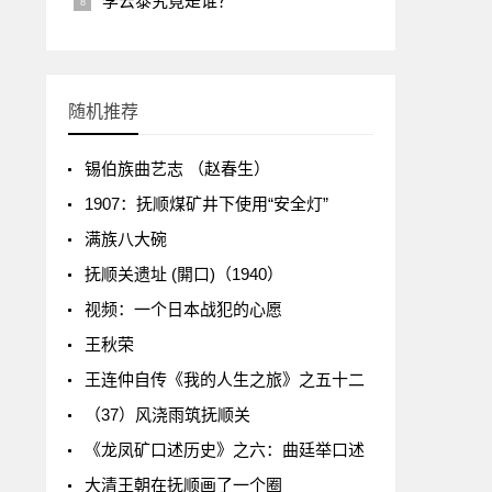
李云泰究竟是谁？
随机推荐
锡伯族曲艺志 （赵春生）
1907：抚顺煤矿井下使用“安全灯”
满族八大碗
抚顺关遗址 (閞口)（1940）
视频：一个日本战犯的心愿
王秋荣
王连仲自传《我的人生之旅》之五十二
（37）风浇雨筑抚顺关
《龙凤矿口述历史》之六：曲廷举口述
大清王朝在抚顺画了一个圈