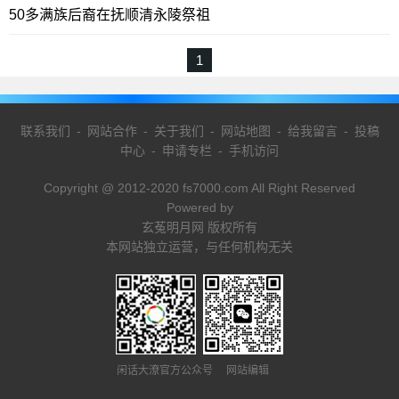
50多满族后裔在抚顺清永陵祭祖
1
联系我们
-
网站合作
-
关于我们
-
网站地图
-
给我留言
-
投稿
中心
-
申请专栏
-
手机访问
Copyright @ 2012-2020 fs7000.com All Right Reserved
Powered by
玄菟明月网 版权所有
本网站独立运营，与任何机构无关
闲话大潦官方公众号 网站编辑