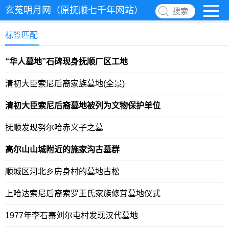
玄菟明月网（原抚顺七千年网站）
搜索
标签匹配
“华人墓地”石碑现身抚顺厂区工地
清初大臣索尼后裔家族墓地(全景)
清初大臣索尼后裔墓地被列为文物保护单位
抚顺发现努尔哈赤义子之墓
高尔山山城附近的施家沟古墓群
顺城区河北乡房身村的墓地古松
上哈达索尼后裔索罗王氏家族修茸墓地仪式
1977年李石寨刘尔屯村发现汉代墓地