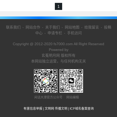
1
联系我们
-
网站合作
-
关于我们
-
网站地图
-
给我留言
-
投稿
中心
-
申请专栏
-
手机访问
Copyright @ 2012-2020 fs7000.com All Right Reserved
Powered by
玄菟明月网 版权所有
本网站独立运营，与任何机构无关
闲话大潦官方公众号 网站编辑
有害信息举报
|
文明网 传播文明
|
ICP域名备案查询